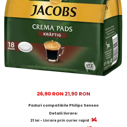
Cafea Capsule
Illy Iperespresso
Nespresso Professional
Cremesso
Cafissimo
Tassimo
Cafea macinata
illy
Davidoff
Cafea Solubila
26,90 RON
21,90 RON
Paduri compatibile Philips Senseo
Detalii livrare:
21
lei
- Livrare prin curier rapid