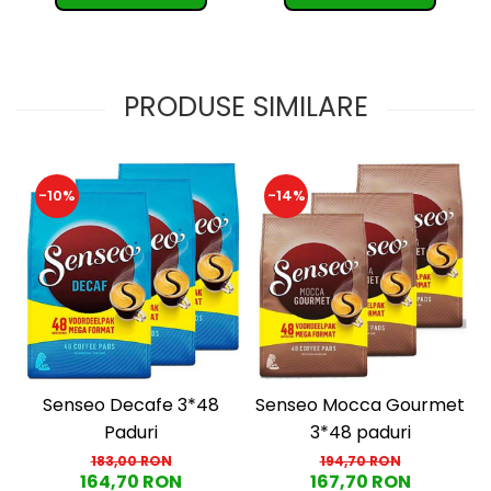
PRODUSE SIMILARE
-10%
-14%
Senseo Decafe 3*48
Senseo Mocca Gourmet
Paduri
3*48 paduri
183,00 RON
194,70 RON
164,70 RON
167,70 RON