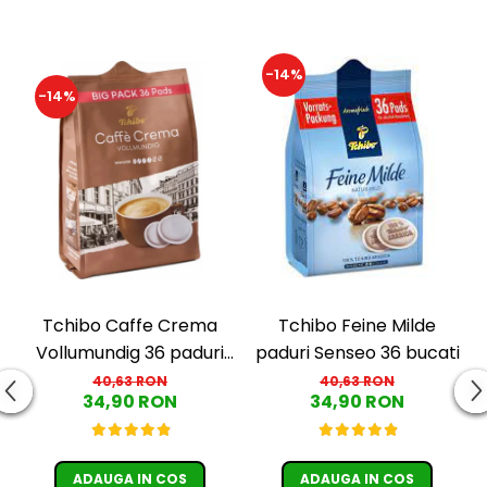
-14%
-14%
Tchibo Caffe Crema
Tchibo Feine Milde
Vollumundig 36 paduri
paduri Senseo 36 bucati
compatibile Senseo
40,63 RON
40,63 RON
34,90 RON
34,90 RON
ADAUGA IN COS
ADAUGA IN COS