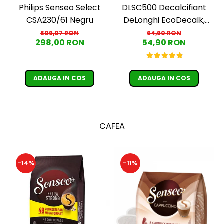
DLSC500 Decalcifiant
Philips Senseo Select
DeLonghi EcoDecalk,
CSA230/61 Negru
500 ml
64,90 RON
609,07 RON
54,90 RON
298,00 RON
ADAUGA IN COS
ADAUGA IN COS
CAFEA
-14%
-11%