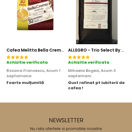
Cafea Melitta Bella Crema Intenso, 30 paduri, compatibile Senseo
ALLEGRO - Trio Select By Razvan Paunescu, 1 kg, 100% Arabica, (Columbia, Guatemala, Etiopia)
Achizitie verificata
Achizitie verificata
A
Roxana Francescu,
Acum 1
Mihaela Bogea,
Acum 3
M
saptamana
saptamani
Foarte mulțumită
Gust rafinat pt iubitorii de
O
cafea !
g
NEWSLETTER
Nu rata ofertele si promotiile noastre