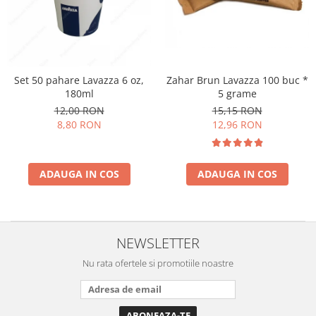
Cafea Capsule
Illy Iperespresso
Nespresso Professional
Cremesso
Cafissimo
Zahar Brun Lavazza 100 buc *
Set 50 pahare Lavazza 6 oz,
5 grame
180ml
Tassimo
15,15 RON
12,00 RON
Cafea macinata
12,96 RON
8,80 RON
illy
Davidoff
Cafea Solubila
ADAUGA IN COS
ADAUGA IN COS
NEWSLETTER
Nu rata ofertele si promotiile noastre