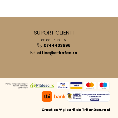
SUPORT CLIENTI
08.00-17.00 L-V
0744403596
office@e-kafea.ro
Creat cu ❤ și cu 🧠 de TrifanDan.ro
si