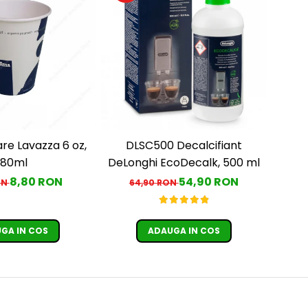
DLSC500 Decalcifiant
180ml
DeLonghi EcoDecalk, 500 ml
8,80 RON
54,90 RON
ON
64,90 RON
GA IN COS
ADAUGA IN COS