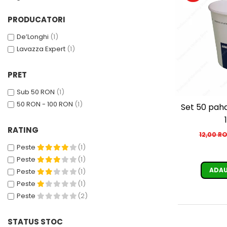
Cafea Capsule
Illy Iperespresso
PRODUCATORI
Nespresso Professional
De’Longhi
(1)
Cremesso
Lavazza Expert
(1)
Cafissimo
Tassimo
PRET
Cafea macinata
Sub 50 RON
(1)
illy
50 RON - 100 RON
(1)
Set 50 pahare Lavazza 6 oz,
Davidoff
Cafea Solubila
RATING
12,00 R
Peste
(1)
Peste
(1)
ADAU
Peste
(1)
Peste
(1)
Peste
(2)
STATUS STOC