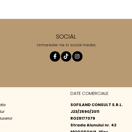
SOCIAL
Urmareste-ne in social media
DATE COMERCIALE
ata
SOFILAND CONSULT S.R.L.
tur
J23/2590/2011
duselor
RO29177079
Strada Alunului nr. 42
MOGOSOAIA, Ilfov