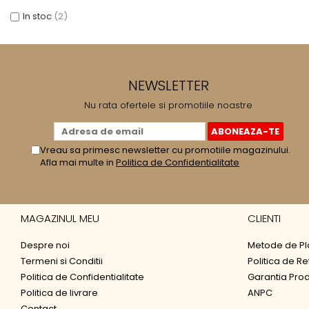
In stoc
(2)
NEWSLETTER
Nu rata ofertele si promotiile noastre
Vreau sa primesc newsletter cu promotiile magazinului.
Afla mai multe in
Politica de Confidentialitate
MAGAZINUL MEU
CLIENTI
Despre noi
Metode de Pl
Termeni si Conditii
Politica de Re
Politica de Confidentialitate
Garantia Pro
Politica de livrare
ANPC
Contact