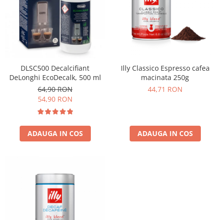
Cafea Capsule
Illy Iperespresso
Nespresso Professional
Cremesso
Cafissimo
Tassimo
DLSC500 Decalcifiant
Illy Classico Espresso cafea
DeLonghi EcoDecalk, 500 ml
macinata 250g
Cafea macinata
64,90 RON
44,71 RON
illy
54,90 RON
Davidoff
Cafea Solubila
ADAUGA IN COS
ADAUGA IN COS