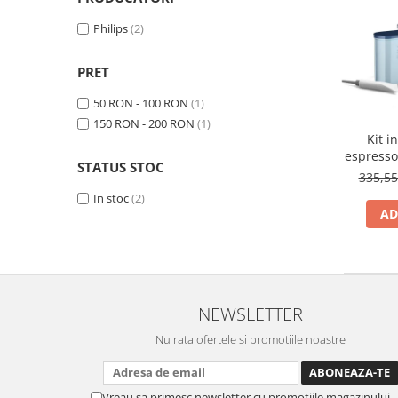
Cafea Capsule
Illy Iperespresso
Philips
(2)
Nespresso Professional
PRET
Cremesso
Cafissimo
50 RON - 100 RON
(1)
Tassimo
150 RON - 200 RON
(1)
Kit i
Cafea macinata
espresso
STATUS STOC
illy
2 filt
335,5
lubrifier
Davidoff
In stoc
(2)
lapte, 6
AD
Cafea Solubila
NEWSLETTER
Nu rata ofertele si promotiile noastre
Vreau sa primesc newsletter cu promotiile magazinului.