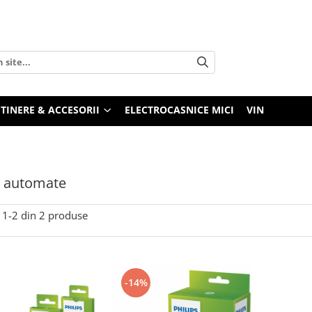
TINERE & ACCESORII
ELECTROCASNICE MICI
VIN
s automate
1-
2
din
2
produse
-14%