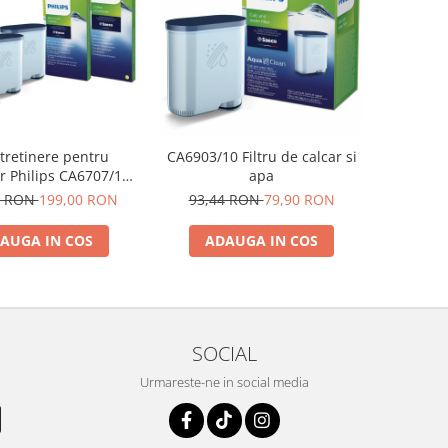
ntretinere pentru
CA6903/10 Filtru de calcar si
r Philips CA6707/10,
apa
re AquaClean si tub
5 RON
199,00 RON
93,44 RON
79,90 RON
e, 6 plicuri curatare
 tablete indepartare
AUGA IN COS
ADAUGA IN COS
ulei
SOCIAL
Urmareste-ne in social media