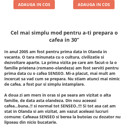
ADAUGA IN COS
ADAUGA IN COS
Cel mai simplu mod pentru a-ti prepara o
cafea in 30”
In anul 2005 am fost pentru prima data in Olanda in
vacanta. O tara minunata cu o cultura, civilizatie si
dezvoltare aparte. La prima vizita pe care am facut-o la o
familie prietena (romano-olandeza) am fost serviti pentru
prima data cu o cafea SENSEO. Mi-a placut, mai mult am
incercat sa vad cum se prepara. Nu stiam atunci mai nimic
de cafea, a fost pur si simplu intamplare.
A doua zi am mers in oras si pe seara am vizitat o alta
familie, de data asta olandeza. Din nou aceeasi
cafea...buna..!! si normal tot SENSEO..!!! Si tot asa cat am
stat in Olanda si am vizitat, am vazut aceleasi lucruri
comune: Cafeaua SENSEO si berea la butoias cu dozator nu
lipseau din nicio bucatarie.