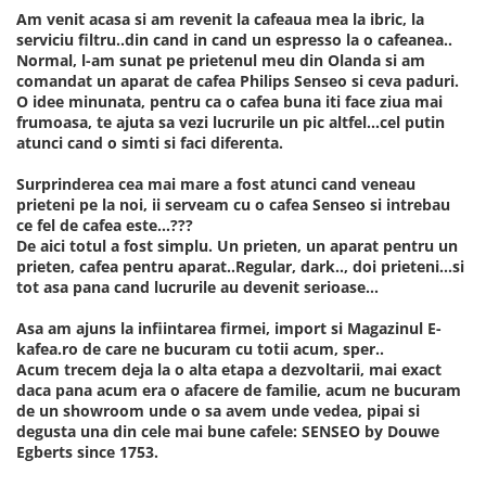
Am venit acasa si am revenit la cafeaua mea la ibric, la
serviciu filtru..din cand in cand un espresso la o cafeanea..
Normal, l-am sunat pe prietenul meu din Olanda si am
comandat un aparat de cafea Philips Senseo si ceva paduri.
O idee minunata, pentru ca o cafea buna iti face ziua mai
frumoasa, te ajuta sa vezi lucrurile un pic altfel...cel putin
atunci cand o simti si faci diferenta.
Surprinderea cea mai mare a fost atunci cand veneau
prieteni pe la noi, ii serveam cu o cafea Senseo si intrebau
ce fel de cafea este...???
De aici totul a fost simplu. Un prieten, un aparat pentru un
prieten, cafea pentru aparat..Regular, dark.., doi prieteni...si
tot asa pana cand lucrurile au devenit serioase...
Asa am ajuns la infiintarea firmei, import si Magazinul E-
kafea.ro de care ne bucuram cu totii acum, sper..
Acum trecem deja la o alta etapa a dezvoltarii, mai exact
daca pana acum era o afacere de familie, acum ne bucuram
de un showroom unde o sa avem unde vedea, pipai si
degusta una din cele mai bune cafele: SENSEO by Douwe
Egberts since 1753.