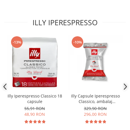
ILLY IPERESPRESSO
-13%
-10%
Illy Iperespresso Classico 18
Illy Capsule Iperespresso
capsule
Classico, ambalaj
individual, 100 buc
55,91 RON
329,90 RON
48,90 RON
296,00 RON