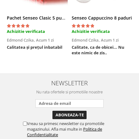
Pachet Senseo Clasic 5 pungi x 48 paduri
Senseo Cappuccino 8 paduri
Achizitie verificata
Achizitie verificata
A
Edmond Czika,
Acum 1 zi
Edmond Czika,
Acum 1 zi
R
s
Calitatea și prețul inbatabil
Calitate, ca de obicei... Nu
este nimic de zis..
F
NEWSLETTER
Nu rata ofertele si promotiile noastre
Vreau sa primesc newsletter cu promotiile
magazinului. Afla mai multe in
Politica de
Confidentialitate