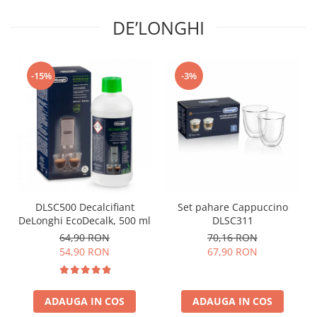
DE’LONGHI
-15%
-3%
DLSC500 Decalcifiant
Set pahare Cappuccino
DeLonghi EcoDecalk, 500 ml
DLSC311
64,90 RON
70,16 RON
54,90 RON
67,90 RON
ADAUGA IN COS
ADAUGA IN COS