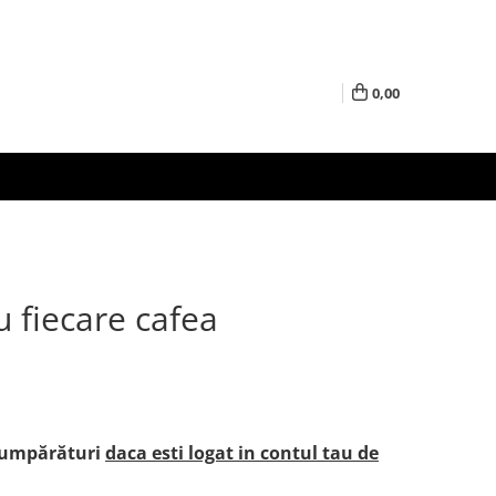
0,00
u fiecare cafea
e cumpărături
daca esti logat in contul tau de