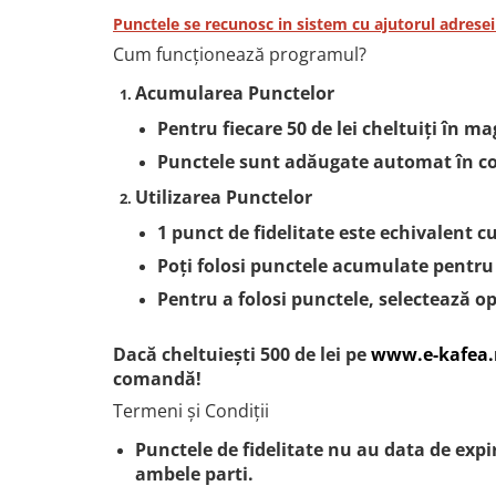
Cafea Capsule
Punctele se recunosc in sistem cu ajutorul adrese
Illy Iperespresso
Cum funcționează programul?
Nespresso Professional
Acumularea Punctelor
Cremesso
Cafissimo
Pentru fiecare 50 de lei cheltuiți în ma
Tassimo
Punctele sunt adăugate automat în cont
Cafea macinata
Utilizarea Punctelor
illy
1 punct de fidelitate este echivalent cu
Davidoff
Poți folosi punctele acumulate pentru 
Cafea Solubila
Pentru a folosi punctele, selectează o
Dacă cheltuiești 500 de lei pe
www.e-kafea.
comandă!
Termeni și Condiții
Punctele de fidelitate nu au data de expi
ambele parti.