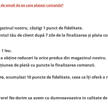
i de email de pe care plasezi comanda*
gazinul nostru, câștigi 1 punct de fidelitate.
ul tău de client după 7 zile de la finalizarea și plata c
 1 leu.
a obține reduceri la orice produs din magazinul nostru.
pțiunea de plată cu puncte la finalizarea comenzii.
ro
, acumulezi 10 puncte de fidelitate, ceea ce îți oferă 
rare! Ne dorim sa avem cu dumneavoastra in calitate de c