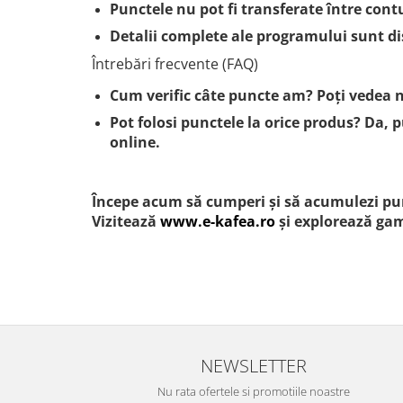
Punctele nu pot fi transferate între contur
Detalii complete ale programului sunt disp
Întrebări frecvente (FAQ)
Cum verific câte puncte am?
Poți vedea n
Pot folosi punctele la orice produs?
Da, p
online.
Începe acum să cumperi și să acumulezi pun
Vizitează
www.e-kafea.ro
și explorează gam
NEWSLETTER
Nu rata ofertele si promotiile noastre