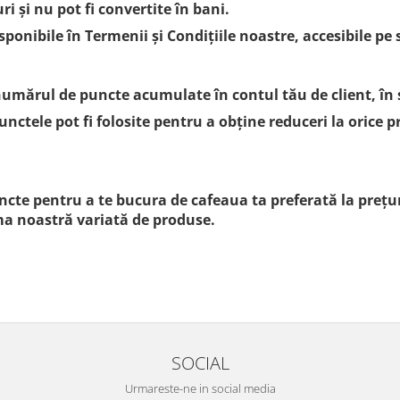
i și nu pot fi convertite în bani.
onibile în Termenii și Condițiile noastre, accesibile pe s
umărul de puncte acumulate în contul tău de client, în 
unctele pot fi folosite pentru a obține reduceri la orice
cte pentru a te bucura de cafeaua ta preferată la prețur
a noastră variată de produse.
SOCIAL
Urmareste-ne in social media