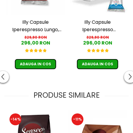
Illy Capsule
Illy Capsule
Iperespresso Lungo,
Iperespresso
ambalaj individual, 100
Decofeinizata, ambalaj
329,90 RON
329,90 RON
296,00 RON
296,00 RON
buc
individual, 100 buc
ADAUGA IN COS
ADAUGA IN COS
PRODUSE SIMILARE
-14%
-11%