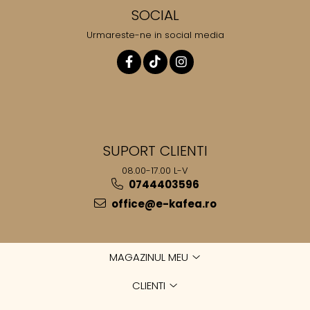
SOCIAL
Urmareste-ne in social media
SUPORT CLIENTI
08.00-17.00 L-V
0744403596
office@e-kafea.ro
MAGAZINUL MEU
CLIENTI