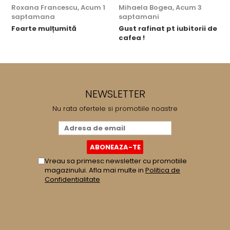
Roxana Francescu,
Acum 1
Mihaela Bogea,
Acum 3
M
saptamana
saptamani
Foarte mulțumită
Gust rafinat pt iubitorii de
O
cafea !
g
NEWSLETTER
Nu rata ofertele si promotiile noastre
Vreau sa primesc newsletter cu promotiile
magazinului. Afla mai multe in
Politica de
Confidentialitate