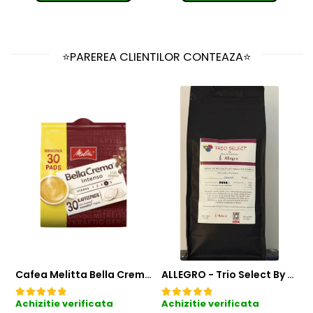
⭐PAREREA CLIENTILOR CONTEAZA⭐
Cafea Melitta Bella Crema Intenso, 30 paduri, compatibile Senseo
ALLEGRO - Trio Select By Razvan Paunescu, 1 kg, 100% Arabica, (Columbia, Guatemala, Etiopia)
Achizitie verificata
Achizitie verificata
A