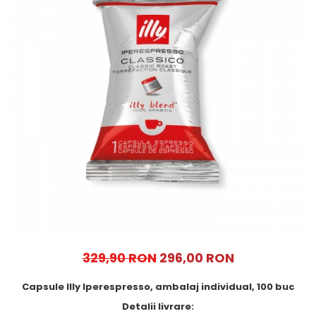
Cafea Capsule
Illy Iperespresso
Nespresso Professional
Cremesso
Cafissimo
Tassimo
Cafea macinata
illy
Davidoff
Cafea Solubila
329,90 RON
296,00 RON
Capsule Illy Iperespresso, ambalaj individual, 100 buc
Detalii livrare: