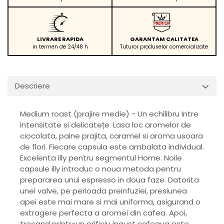
LIVRARE RAPIDA
GARANTAM CALITATEA
in termen de 24/48 h
Tuturor produselor comercializate
Descriere
Medium roast (prajire medie) - Un echilibru Intre
intensitate si delicatețe. Lasa loc aromelor de
ciocolata, paine prajita, caramel si aroma usoara
de flori. Fiecare capsula este ambalata individual.
Excelenta illy pentru segmentul Home. Noile
capsule illy introduc o noua metoda pentru
prepararea unui espresso in doua faze. Datorita
unei valve, pe perioada preinfuziei, presiunea
apei este mai mare si mai uniforma, asigurand o
extragere perfecta a aromei din cafea. Apoi,
trecand printr-un orificiu ingust cafeaua este