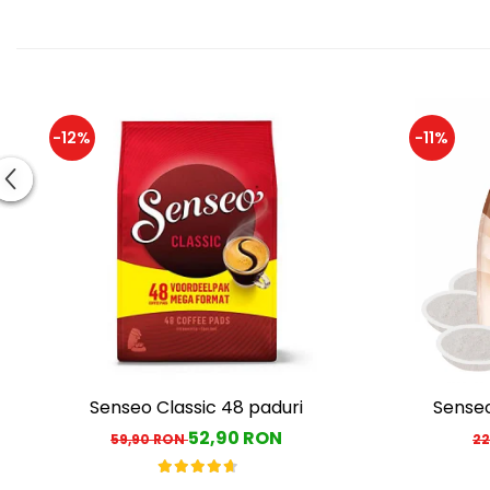
-12%
-11%
Senseo Classic 48 paduri
Senseo
52,90 RON
59,90 RON
22