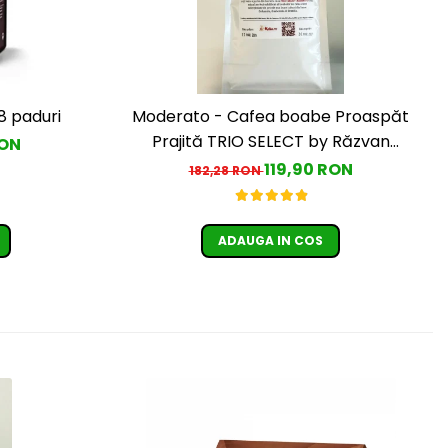
8 paduri
Moderato - Cafea boabe Proaspăt
Prajită TRIO SELECT by Răzvan
RON
Păunescu, blend 100% Arabica
119,90 RON
182,28 RON
ADAUGA IN COS