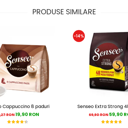
PRODUSE SIMILARE
-14%
 Cappuccino 8 paduri
Senseo Extra Strong 4
19,90 RON
59,90 
,27 RON
69,90 RON