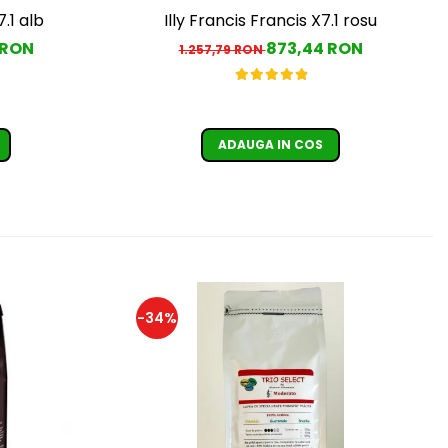
7.1 alb
Illy Francis Francis X7.1 rosu
 RON
873,44 RON
1.257,79 RON
ADAUGA IN COS
-34%