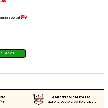
d
 peste 300 Lei
A IN COS
IDA
GARANTAM CALITATEA
/48 h
Tuturor produselor comercializate