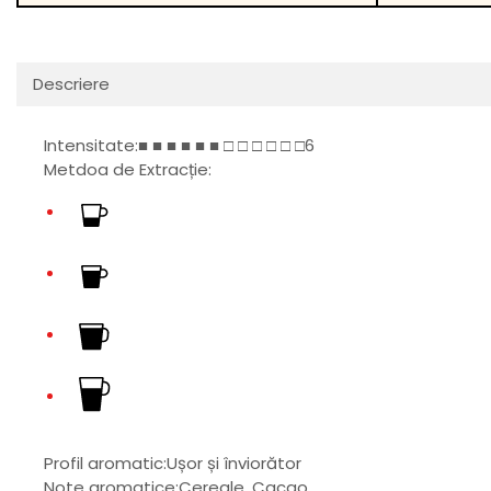
Descriere
Intensitate:■ ■ ■ ■ ■ ■ □ □ □ □ □ □6
Metdoa de Extracție:
Profil aromatic:Ușor și înviorător
Note aromatice:Cereale, Cacao