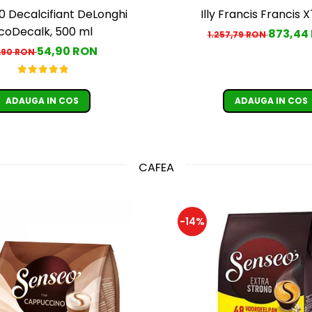
 Decalcifiant DeLonghi
Illy Francis Francis X
coDecalk, 500 ml
873,44
1.257,79 RON
54,90 RON
,90 RON
ADAUGA IN COS
ADAUGA IN COS
CAFEA
-14%