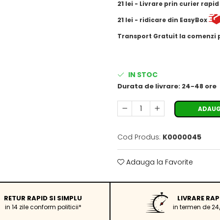
21
lei
- Livrare prin curier rapi
21
lei
- ridicare din EasyBox
​​​​​​Transport Gratuit la comenzi
IN STOC
Durata de livrare:
24-48 ore
ADAUG
Cod Produs:
K0000045
Adauga la Favorite
RETUR RAPID SI SIMPLU
LIVRARE RAP
in 14 zile conform politicii*
in termen de 24