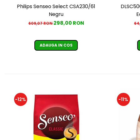
Philips Senseo Select CSA230/61
DLSC500
Negru
E
298,00 RON
609,07 RON
64
ADAUGA IN COS
-12%
-11%