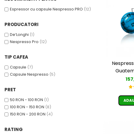
Cafea Capsule
Espressor cu capsule Nespresso PRO
(12)
Illy Iperespresso
Nespresso Professional
PRODUCATORI
Cremesso
Cafissimo
De’Longhi
(1)
Tassimo
Nespresso Pro
(12)
Cafea macinata
TIP CAFEA
illy
Nespress
Davidoff
Capsule
(7)
Guatema
Cafea Solubila
Capsule Nespresso
(5)
157
PRET
50 RON - 100 RON
(1)
ADAU
100 RON - 150 RON
(8)
150 RON - 200 RON
(4)
RATING