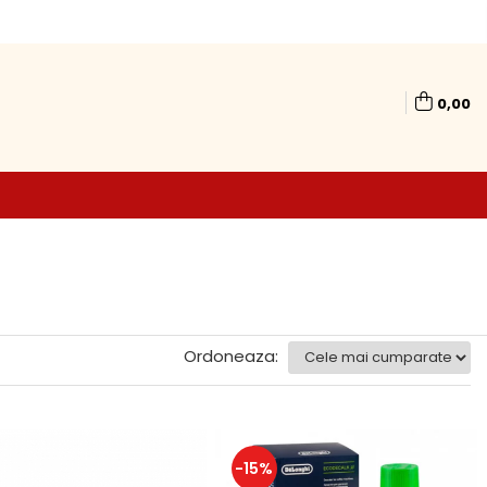
0,00
Ordoneaza:
-15%