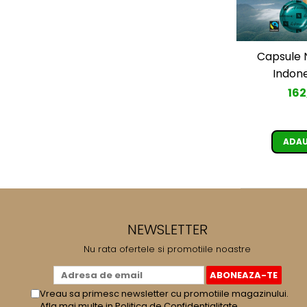
Capsule 
Indone
162
ADAU
NEWSLETTER
Nu rata ofertele si promotiile noastre
Vreau sa primesc newsletter cu promotiile magazinului.
Afla mai multe in
Politica de Confidentialitate