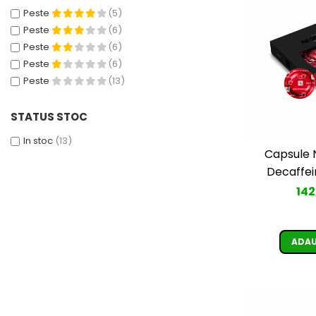
Peste
(5)
Peste
(6)
Peste
(6)
Peste
(6)
Peste
(13)
STATUS STOC
In stoc
(13)
Capsule N
Decaffei
142
ADAU