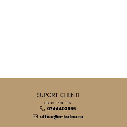
SUPORT CLIENTI
08.00-17.00 L-V
0744403596
office@e-kafea.ro