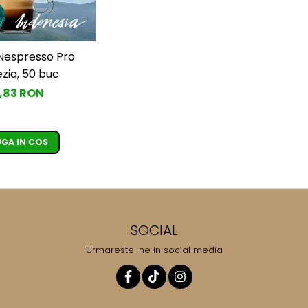
Nespresso Pro
zia, 50 buc
,83 RON
GA IN COS
SOCIAL
Urmareste-ne in social media