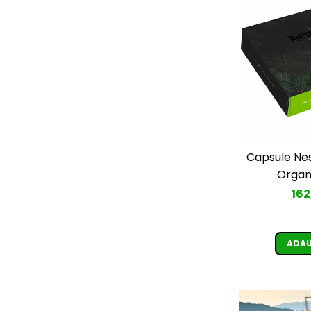
Capsule Ne
Organ
162
ADAU