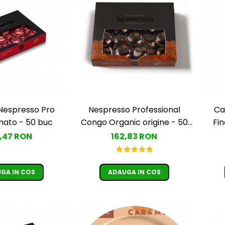
Nespresso Professional
espresso Pro
Ca
Congo Organic origine - 50
nato - 50 buc
Fi
capsule
162,83 RON
,47 RON
ADAUGA IN COS
GA IN COS