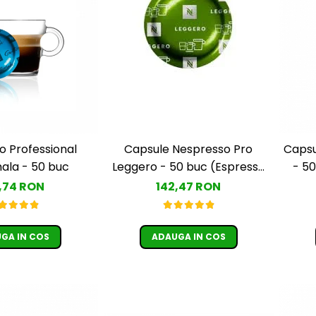
o Professional
Capsule Nespresso Pro
Capsu
la - 50 buc
Leggero - 50 buc (Espresso
- 50
Leggero)
,74 RON
142,47 RON
GA IN COS
ADAUGA IN COS