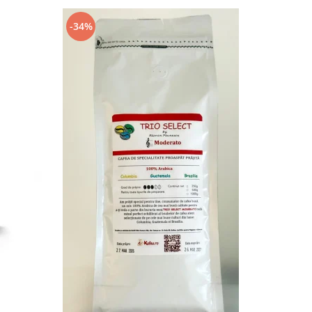
-34%
-13%