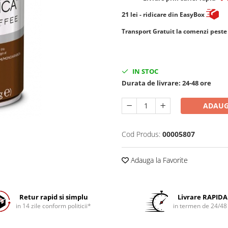
21
lei
- ridicare din EasyBox
​​​​​​Transport Gratuit la comenzi pest
IN STOC
Durata de livrare:
24-48 ore
ADAUG
Cod Produs:
00005807
Adauga la Favorite
Retur rapid si simplu
Livrare RAPIDA
in 14 zile conform politicii*
in termen de 24/48