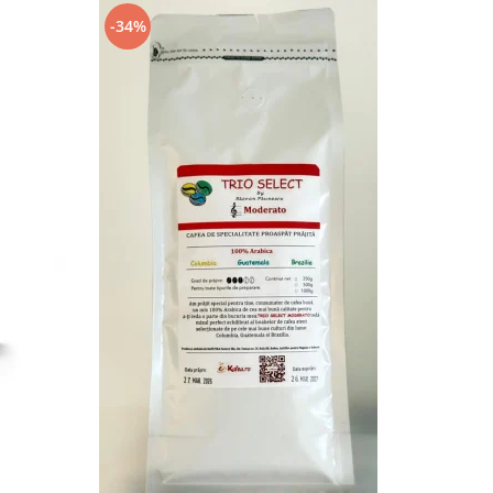
-34%
-13%