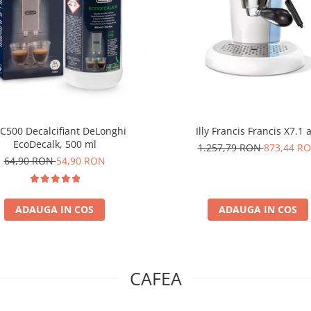
C500 Decalcifiant DeLonghi
Illy Francis Francis X7.1 
EcoDecalk, 500 ml
1.257,79 RON
873,44 R
64,90 RON
54,90 RON
ADAUGA IN COS
ADAUGA IN COS
CAFEA