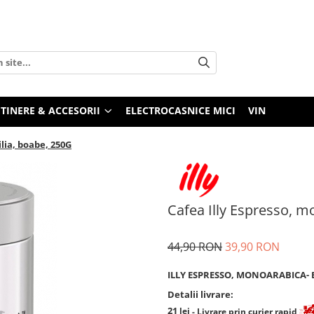
TINERE & ACCESORII
ELECTROCASNICE MICI
VIN
ilia, boabe, 250G
Cafea Illy Espresso, m
44,90 RON
39,90 RON
ILLY ESPRESSO, MONOARABICA- 
Detalii livrare:
21
lei
- Livrare prin curier rapid