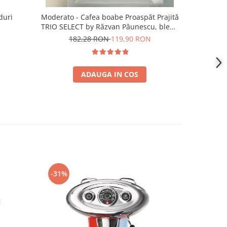
duri
Moderato - Cafea boabe Proaspăt Prajită
Illy Iper
TRIO SELECT by Răzvan Păunescu, blend
5
100% Arabica
182,28 RON
119,90 RON
ADAUGA IN COS
-31%