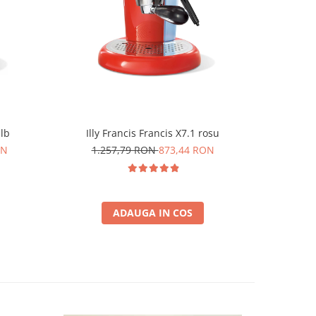
-25%
alb
Illy Francis Francis X7.1 rosu
Durgol 
ON
1.257,79 RON
873,44 RON
6
ADAUGA IN COS