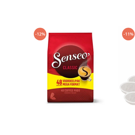
-12%
-11%