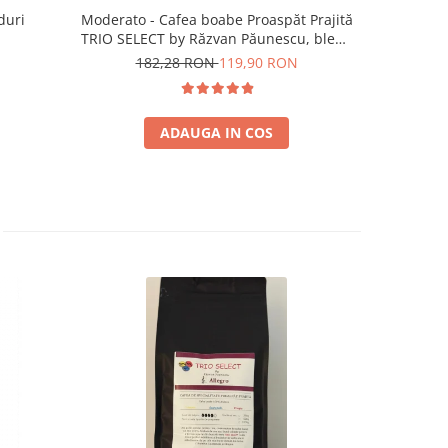
duri
Moderato - Cafea boabe Proaspăt Prajită
Illy Iper
TRIO SELECT by Răzvan Păunescu, blend
5
100% Arabica
182,28 RON
119,90 RON
ADAUGA IN COS