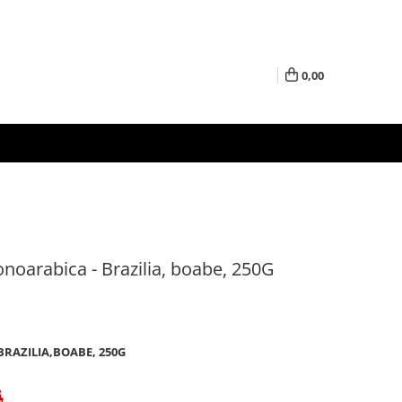
0,00
onoarabica - Brazilia, boabe, 250G
BRAZILIA,BOABE, 250G