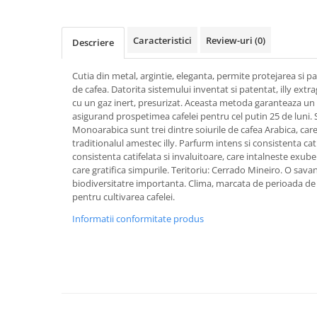
Caracteristici
Review-uri
(0)
Descriere
Cutia din metal, argintie, eleganta, permite protejarea si 
de cafea. Datorita sistemului inventat si patentat, illy extr
cu un gaz inert, presurizat. Aceasta metoda garanteaza un
asigurand prospetimea cafelei pentru cel putin 25 de luni.
Monoarabica sunt trei dintre soiurile de cafea Arabica, car
traditionalul amestec illy. Parfurm intens si consistenta ca
consistenta catifelata si invaluitoare, care intalneste exub
care gratifica simpurile. Teritoriu: Cerrado Mineiro. O sava
biodiversitatre importanta. Clima, marcata de perioada de p
pentru cultivarea cafelei.
Informatii conformitate produs