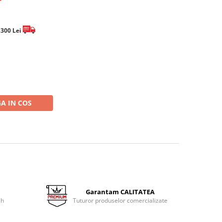
e 300 Lei
A IN COS
Garantam CALITATEA
 h
Tuturor produselor comercializate