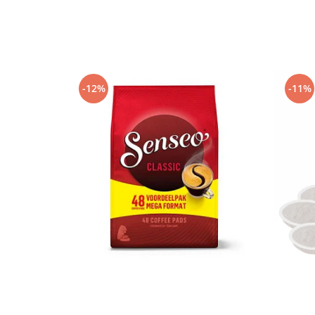
-12%
-11%