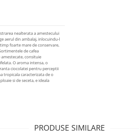
pastrarea nealterata a amestecului
age aerul din ambalaj, inlocuindu-l
 timp foarte mare de conservare,
 Sortimentele de cafea
e amestecate, consituie
tifelata. O aroma intensa, o
eranta ciocolatei pentru perceptii
na tropicala caracterizata de o
loaie si de seceta, e ideala
PRODUSE SIMILARE