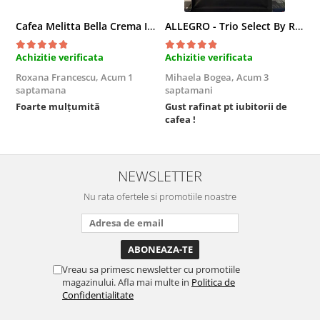
Cafea Melitta Bella Crema Intenso, 30 paduri, compatibile Senseo
ALLEGRO - Trio Select By Razvan Paunescu, 1 kg, 100% Arabica, (Columbia, Guatemala, Etiopia)
Achizitie verificata
Achizitie verificata
A
Roxana Francescu,
Acum 1
Mihaela Bogea,
Acum 3
M
saptamana
saptamani
s
Foarte mulțumită
Gust rafinat pt iubitorii de
O
cafea !
s
NEWSLETTER
Nu rata ofertele si promotiile noastre
Vreau sa primesc newsletter cu promotiile
magazinului. Afla mai multe in
Politica de
Confidentialitate