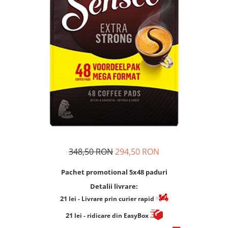
Cafea Capsule
Illy Iperespresso
Nespresso Professional
Cremesso
Cafissimo
Tassimo
Cafea macinata
illy
Davidoff
Cafea Solubila
348,50 RON
294,50 RON
Pachet promotional 5x48 paduri
Detalii livrare:
21
lei
- Livrare prin curier rapid
21
lei
- ridicare din EasyBox