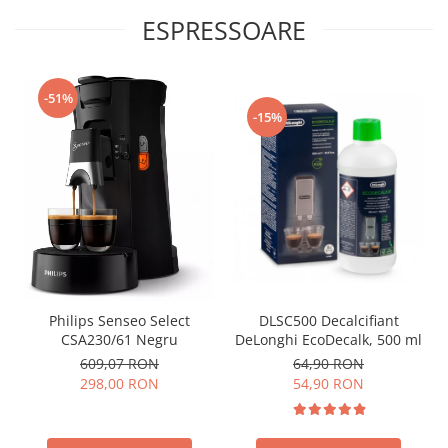
ESPRESSOARE
-51%
-15%
Philips Senseo Select
DLSC500 Decalcifiant
CSA230/61 Negru
DeLonghi EcoDecalk, 500 ml
609,07 RON
64,90 RON
298,00 RON
54,90 RON