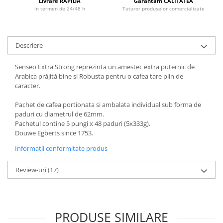
Livrare RAPIDA
Garantam CALITATEA
in termen de 24/48 h
Tuturor produselor comercializate
Descriere
Senseo Extra Strong reprezinta un amestec extra puternic de
Arabica prăjită bine si Robusta pentru o cafea tare plin de
caracter.
Pachet de cafea portionata si ambalata individual sub forma de
paduri cu diametrul de 62mm.
Pachetul contine 5 pungi x 48 paduri (5x333g).
Douwe Egberts since 1753.
Informatii conformitate produs
Review-uri
(17)
PRODUSE SIMILARE