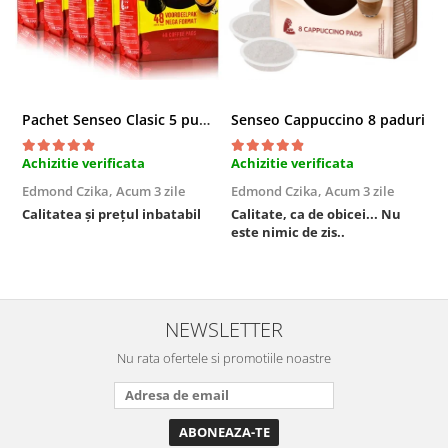
Pachet Senseo Clasic 5 pungi x 48 paduri
Senseo Cappuccino 8 paduri
Achizitie verificata
Achizitie verificata
A
Edmond Czika,
Acum 3 zile
Edmond Czika,
Acum 3 zile
R
s
Calitatea și prețul inbatabil
Calitate, ca de obicei... Nu
este nimic de zis..
F
NEWSLETTER
Nu rata ofertele si promotiile noastre