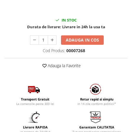
IN STOC
Durata de livrare:
Livrare in 24h la usa ta
ADAUGA IN COS
Cod Produs:
00007268
Adauga la Favorite
Transport Gratuit
Retur rapid si simplu
La comenzile peste 300 lei
in 14 zile conform politicii*
Livrare RAPIDA
Garantam CALITATEA
in termen de 24/48 h
Tuturor produselor comercializate