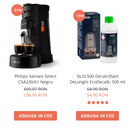
-51%
-15%
Philips Senseo Select
DLSC500 Decalcifiant
CSA230/61 Negru
DeLonghi EcoDecalk, 500 ml
609,07 RON
64,90 RON
298,00 RON
54,90 RON
ADAUGA IN COS
ADAUGA IN COS