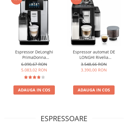
Espressor DeLonghi
Espressor automat DE
PrimaDonna
LONGHI Rivelia
ECAM610.55.SB Aparat de
EXAM440.55.B, 1.4l, 1450W,
6.090,67 RON
3.548,66 RON
cafea Espresso 2.2 L,1450 w
19 bar, negru
5.083,02 RON
3.390,00 RON
,negru
ADAUGA IN COS
ADAUGA IN COS
ESPRESSOARE