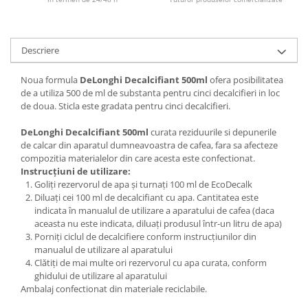
Descriere
Noua formula
DeLonghi Decalcifiant 500ml
ofera posibilitatea
de a utiliza 500 de ml de substanta pentru cinci decalcifieri in loc
de doua. Sticla este gradata pentru cinci decalcifieri.
DeLonghi Decalcifiant 500ml
curata reziduurile si depunerile
de calcar din aparatul dumneavoastra de cafea, fara sa afecteze
compozitia materialelor din care acesta este confectionat.
Instrucțiuni de utilizare:
Goliți rezervorul de apa și turnați 100 ml de EcoDecalk
Diluați cei 100 ml de decalcifiant cu apa. Cantitatea este
indicata în manualul de utilizare a aparatului de cafea (daca
aceasta nu este indicata, diluați produsul într-un litru de apa)
Porniți ciclul de decalcifiere conform instrucțiunilor din
manualul de utilizare al aparatului
Clătiți de mai multe ori rezervorul cu apa curata, conform
ghidului de utilizare al aparatului
Ambalaj confectionat din materiale reciclabile.