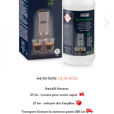
Cafea Capsule
Illy Iperespresso
Nespresso Professional
Cremesso
Cafissimo
Tassimo
Cafea macinata
illy
Davidoff
Cafea Solubila
64,90 RON
54,90 RON
Detalii livrare:
21
lei
- Livrare prin curier rapid
21
lei
- ridicare din EasyBox
​​​​​​Transport Gratuit la comenzi peste 300 Lei