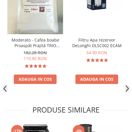
Moderato - Cafea boabe
Filtru Apa rezervor
Proaspăt Prajită TRIO
DeLonghi DLSC002 ECAM
SELECT by Răzvan
182,28 RON
54,90 RON
Păunescu, blend 100%
119,90 RON
Arabica
ADAUGA IN COS
ADAUGA IN COS
PRODUSE SIMILARE
-17%
-4%