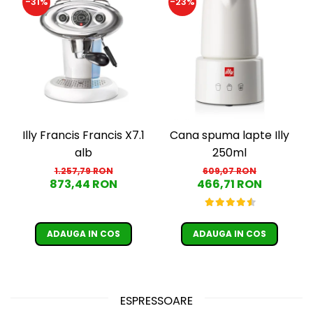
-31%
-23%
Illy Francis Francis X7.1
Cana spuma lapte Illy
alb
250ml
1.257,79 RON
609,07 RON
873,44 RON
466,71 RON
ADAUGA IN COS
ADAUGA IN COS
ESPRESSOARE