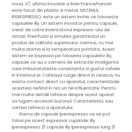
noua. X7, ultima inovatie a liniei FrancisFrancis!
este facut din plastic si metal. SISTEMUL
IPERESPRESSO, este un sistem inchis ce foloseste
capsulele illy. Un sistem inovator pentru capsule,
creat de catre inventatorul espresso-ului de
astazi. Preinfuzia și emulsia garanteaza un
produs de calitate superioara: cremos, cu mai
multa aroma si la temperatura potrivita. Acest
sistem se bazeaza pe folosirea capsulelor illy,
capsule ce au o camera de extractie inteligenta
care imbunatateste consistenta si gustul cafelei
in interiorul ei. Cafeaua curge direct in ceasca, nu
exista contact direct cu aparatul, caracteristicile
acesteia nefiind in nici un fel influentate. Pentru
mai multe detalii tehnice despre acest aparat
va rugam accesati butonul: Caracteristici, sau
cartea tehnica a aparatului.
Gama de capsule Iperespresso ce se pot
folosi pe acest espressor cuprinde: illy
Iperespresso 21 capsule illy Iperespresso lung 21