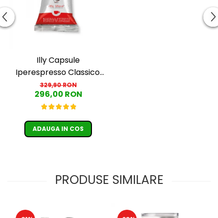
Illy Capsule
Iperespresso Classico,
ambalaj individual, 100
329,90 RON
296,00 RON
buc
ADAUGA IN COS
PRODUSE SIMILARE