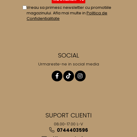
Cafea Capsule
Vreau sa primesc newsletter cu promotiile
Illy Iperespresso
magazinului. Afla mai multe in
Politica de
Nespresso Professional
Confidentialitate
Cremesso
Cafissimo
Tassimo
Cafea macinata
SOCIAL
illy
Urmareste-ne in social media
Davidoff
Cafea Solubila
SUPORT CLIENTI
08.00-17.00 L-V
0744403596