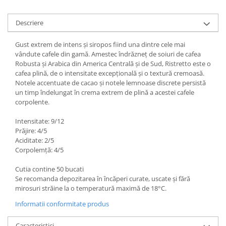
Descriere
Gust extrem de intens şi siropos fiind una dintre cele mai
vândute cafele din gamă. Amestec îndrăzneţ de soiuri de cafea
Robusta şi Arabica din America Centrală şi de Sud, Ristretto este o
cafea plină, de o intensitate excepţională şi o textură cremoasă.
Notele accentuate de cacao și notele lemnoase discrete persistă
un timp îndelungat în crema extrem de plină a acestei cafele
corpolente.
Intensitate: 9/12
Prăjire: 4/5
Aciditate: 2/5
Corpolemță: 4/5
Cutia contine 50 bucati
Se recomanda depozitarea în încăperi curate, uscate și fără
mirosuri străine la o temperatură maximă de 18°C.
Informatii conformitate produs
Caracteristici