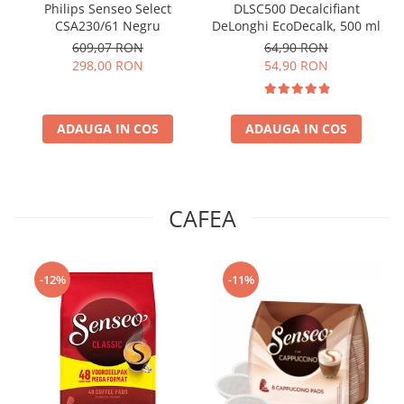
Philips Senseo Select
DLSC500 Decalcifiant
CSA230/61 Negru
DeLonghi EcoDecalk, 500 ml
609,07 RON
64,90 RON
298,00 RON
54,90 RON
ADAUGA IN COS
ADAUGA IN COS
CAFEA
-12%
-11%