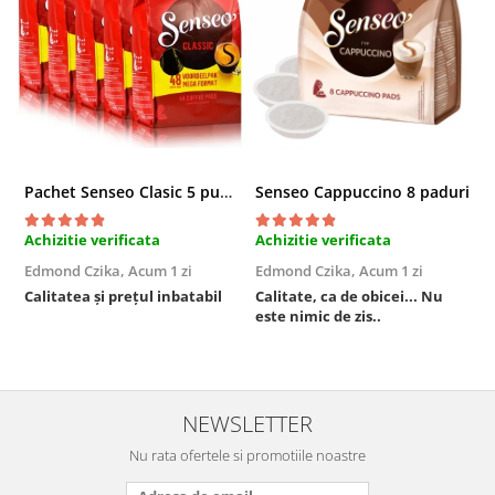
Pachet Senseo Clasic 5 pungi x 48 paduri
Senseo Cappuccino 8 paduri
Achizitie verificata
Achizitie verificata
A
Edmond Czika,
Acum 1 zi
Edmond Czika,
Acum 1 zi
R
s
Calitatea și prețul inbatabil
Calitate, ca de obicei... Nu
este nimic de zis..
F
NEWSLETTER
Nu rata ofertele si promotiile noastre