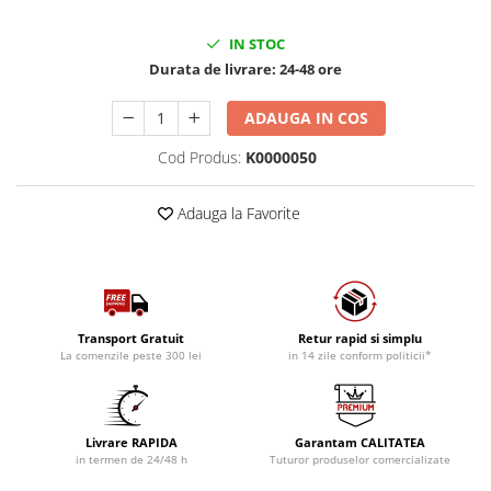
IN STOC
Durata de livrare:
24-48 ore
ADAUGA IN COS
Cod Produs:
K0000050
Adauga la Favorite
Transport Gratuit
Retur rapid si simplu
La comenzile peste 300 lei
in 14 zile conform politicii*
Livrare RAPIDA
Garantam CALITATEA
in termen de 24/48 h
Tuturor produselor comercializate