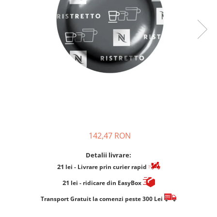
Cafea Capsule
Illy Iperespresso
Nespresso Professional
Cremesso
Cafissimo
Tassimo
Cafea macinata
illy
Davidoff
Cafea Solubila
142,47 RON
Detalii livrare:
21
lei
- Livrare prin curier rapid
21
lei
- ridicare din EasyBox
​​​​​​Transport Gratuit la comenzi peste 300 Lei