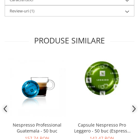
Review-uri
(1)
PRODUSE SIMILARE
Nespresso Professional
Capsule Nespresso Pro
Guatemala - 50 buc
Leggero - 50 buc (Espresso
Leggero)
157,74 RON
142,47 RON