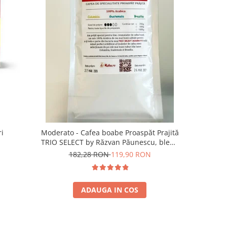
-13%
ri
Moderato - Cafea boabe Proaspăt Prajită
Illy Iper
TRIO SELECT by Răzvan Păunescu, blend
5
100% Arabica
182,28 RON
119,90 RON
ADAUGA IN COS