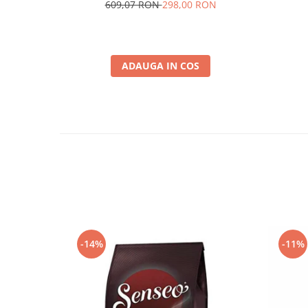
609,07 RON
298,00 RON
ADAUGA IN COS
-14%
-11%