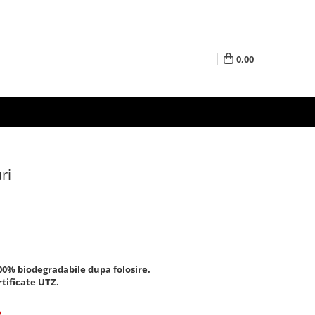
0,00
ri
00% biodegradabile dupa folosire.
rtificate UTZ.