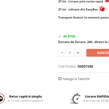
21
lei
- Livrare prin curier rapid
21
lei
- ridicare din EasyBox
​​​​​​Transport Gratuit la comenzi pest
IN STOC
Durata de livrare:
24h, direct la 
ADAUG
Cod Produs:
00007288
Adauga la Favorite
Retur rapid si simplu
Livrare RAPIDA
in 14 zile conform politicii*
in termen de 24/48