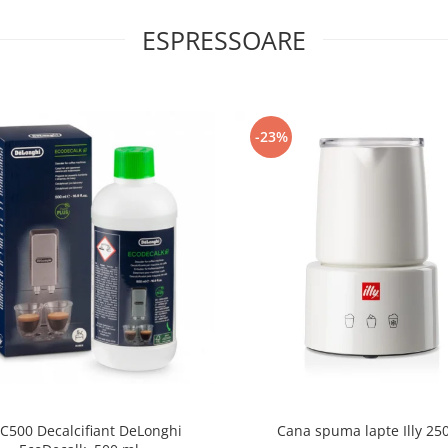
ESPRESSOARE
-23%
C500 Decalcifiant DeLonghi
Cana spuma lapte Illy 25