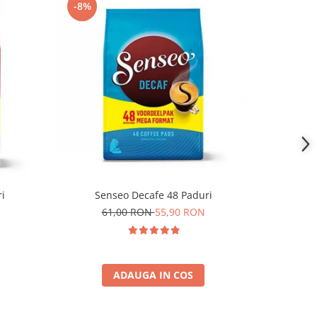
-8%
-15%
ri
Senseo Decafe 48 Paduri
Pachet 
61,00 RON
55,90 RON
29
ADAUGA IN COS