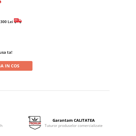
e 300 Lei
usa ta!
A IN COS
Garantam CALITATEA
 h
Tuturor produselor comercializate