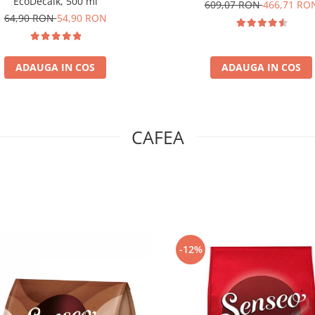
EcoDecalk, 500 ml
609,07 RON
466,71 RO
64,90 RON
54,90 RON
ADAUGA IN COS
ADAUGA IN COS
CAFEA
-12%