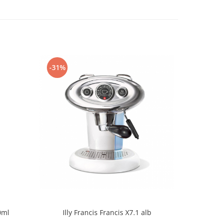
-31%
-31%
0ml
Illy Francis Francis X7.1 alb
Illy 