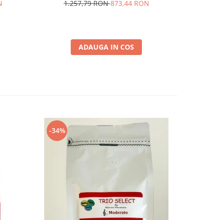
N
1.257,79 RON
873,44 RON
1.2
ADAUGA IN COS
-34%