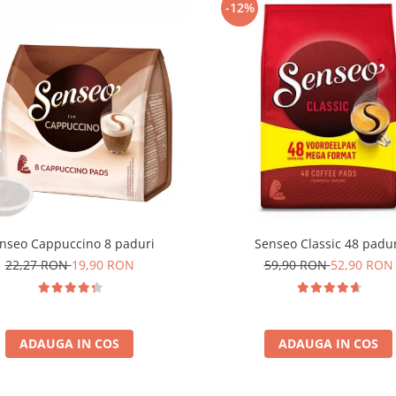
-12%
nseo Cappuccino 8 paduri
Senseo Classic 48 padu
22,27 RON
19,90 RON
59,90 RON
52,90 RON
ADAUGA IN COS
ADAUGA IN COS