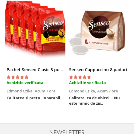
Pachet Senseo Clasic 5 pungi x 48 paduri
Senseo Cappuccino 8 paduri
Achizitie verificata
Achizitie verificata
A
Edmond Czika,
Acum 7 ore
Edmond Czika,
Acum 7 ore
R
s
Calitatea și prețul inbatabil
Calitate, ca de obicei... Nu
este nimic de zis..
F
NEWSLETTER