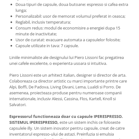
Doua tipuri de capsule, doua butoane: espresso si cafea extra
lunga;
Personalizabil: usor de memorat volumul preferat in ceasca;
Reglabil, inclusiv temperatura;
Consum redus: modul de economisire a energiei dupa 15
minute de inactivitate;
Usor de curatat: evacuare automata a capsulelor folosite;
Capsule utilizate in tava: 7 capsule.
Liniile minimaliste ale designului lui Piero Lissoni fac pregatirea
unei cafele excelente, o experienta usoara si intuitiva.
Piero Lissoni este un arhitect italian, designer si director de arta.
Colaboreaza ca director artistic cu marci importante printre care
Alpi, Boffi, De Padova, Living Divani, Lema, Lualdi si Porro. De
asemenea, proiecteaza produse pentru numeroase companii
internationale, inclusiv Alessi, Cassina, Flos, Kartell, Knoll si
Salvatori.
Espressorul functioneaza doar cu capsule IPERESPRESSO.
SISTEMUL IPERESPRESSO,
este un sistem inchis ce foloseste
capsulele illy. Un sistem inovator pentru capsule, creat de catre
inventatorul espresso-ului de astazi. Preinfuzia si emulsia