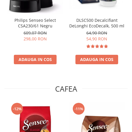
Philips Senseo Select
DLSC500 Decalcifiant
CSA230/61 Negru
DeLonghi EcoDecalk, 500 ml
609,07 RON
64,90 RON
298,00 RON
54,90 RON
ADAUGA IN COS
ADAUGA IN COS
CAFEA
-12%
-11%