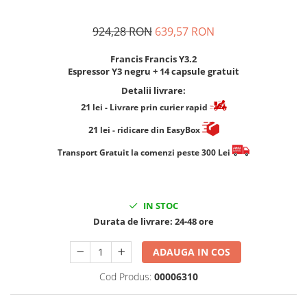
924,28 RON
639,57 RON
Francis Francis Y3.2
Espressor Y3 negru + 14 capsule gratuit
Detalii livrare:
21
lei
- Livrare prin curier rapid
21
lei
- ridicare din EasyBox
​​​​​​Transport Gratuit la comenzi peste 300 Lei
IN STOC
Durata de livrare:
24-48 ore
ADAUGA IN COS
Cod Produs:
00006310