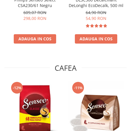
CSA230/61 Negru
DeLonghi EcoDecalk, 500 ml
609,07 RON
64,90 RON
298,00 RON
54,90 RON
ADAUGA IN COS
ADAUGA IN COS
CAFEA
-12%
-11%