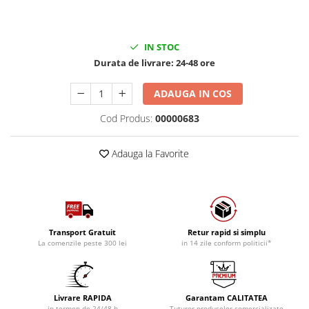
IN STOC
Durata de livrare:
24-48 ore
ADAUGA IN COS
Cod Produs:
00000683
Adauga la Favorite
Transport Gratuit
Retur rapid si simplu
La comenzile peste 300 lei
in 14 zile conform politicii*
Livrare RAPIDA
Garantam CALITATEA
in termen de 24/48 h
Tuturor produselor comercializate