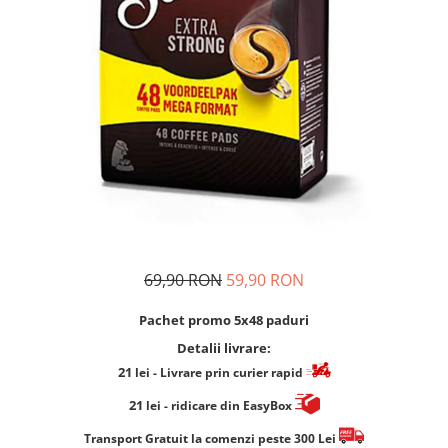
Cafea Capsule
Illy Iperespresso
Nespresso Professional
Cremesso
Cafissimo
Tassimo
Cafea macinata
illy
Davidoff
Cafea Solubila
69,90 RON
59,90 RON
Pachet promo 5x48 paduri
Detalii livrare:
21
lei
- Livrare prin curier rapid
21
lei
- ridicare din EasyBox
​​​​​​Transport Gratuit la comenzi peste 300 Lei