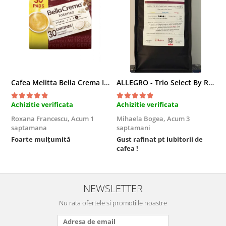
Cafea Melitta Bella Crema Intenso, 30 paduri, compatibile Senseo
ALLEGRO - Trio Select By Razvan Paunescu, 1 kg, 100% Arabica, (Columbia, Guatemala, Etiopia)
Achizitie verificata
Achizitie verificata
A
Roxana Francescu,
Acum 1
Mihaela Bogea,
Acum 3
M
saptamana
saptamani
s
Foarte mulțumită
Gust rafinat pt iubitorii de
O
cafea !
s
NEWSLETTER
Nu rata ofertele si promotiile noastre