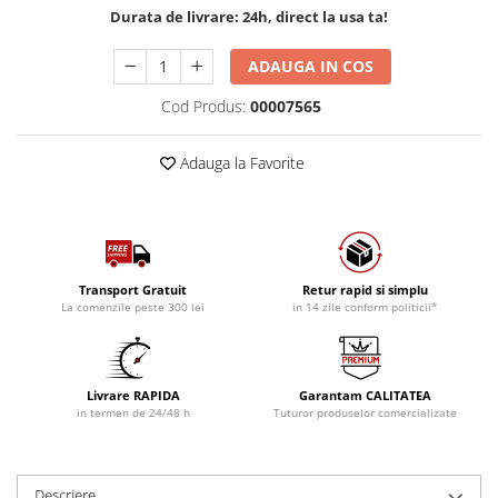
Durata de livrare:
24h, direct la usa ta!
ADAUGA IN COS
Cod Produs:
00007565
Adauga la Favorite
Transport Gratuit
Retur rapid si simplu
La comenzile peste 300 lei
in 14 zile conform politicii*
Livrare RAPIDA
Garantam CALITATEA
in termen de 24/48 h
Tuturor produselor comercializate
Descriere