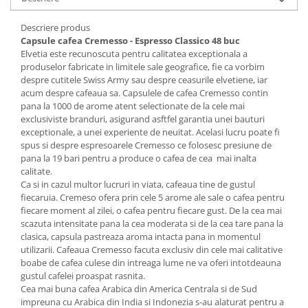
Descriere produs
Capsule cafea Cremesso - Espresso Classico 48 buc
Elvetia este recunoscuta pentru calitatea exceptionala a
produselor fabricate in limitele sale geografice, fie ca vorbim
despre cutitele Swiss Army sau despre ceasurile elvetiene, iar
acum despre cafeaua sa. Capsulele de cafea Cremesso contin
pana la 1000 de arome atent selectionate de la cele mai
exclusiviste branduri, asigurand asftfel garantia unei bauturi
exceptionale, a unei experiente de neuitat. Acelasi lucru poate fi
spus si despre espresoarele Cremesso ce folosesc presiune de
pana la 19 bari pentru a produce o cafea de cea mai inalta
calitate.
Ca si in cazul multor lucruri in viata, cafeaua tine de gustul
fiecaruia. Cremeso ofera prin cele 5 arome ale sale o cafea pentru
fiecare moment al zilei, o cafea pentru fiecare gust. De la cea mai
scazuta intensitate pana la cea moderata si de la cea tare pana la
clasica, capsula pastreaza aroma intacta pana in momentul
utilizarii. Cafeaua Cremesso facuta exclusiv din cele mai calitative
boabe de cafea culese din intreaga lume ne va oferi intotdeauna
gustul cafelei proaspat rasnita.
Cea mai buna cafea Arabica din America Centrala si de Sud
impreuna cu Arabica din India si Indonezia s-au alaturat pentru a