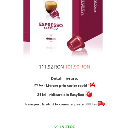
Cafea Capsule
Illy Iperespresso
Nespresso Professional
Cremesso
Cafissimo
Tassimo
Cafea macinata
illy
Davidoff
111,92 RON
101,90 RON
Cafea Solubila
Detalii livrare:
21
lei
- Livrare prin curier rapid
21
lei
- ridicare din EasyBox
​​​​​​Transport Gratuit la comenzi peste 300 Lei
IN STOC