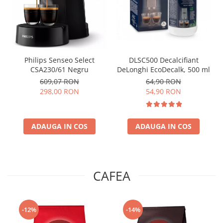
Philips Senseo Select
DLSC500 Decalcifiant
CSA230/61 Negru
DeLonghi EcoDecalk, 500 ml
609,07 RON
64,90 RON
298,00 RON
54,90 RON
ADAUGA IN COS
ADAUGA IN COS
CAFEA
-12%
-14%