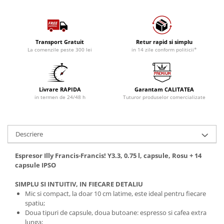
Transport Gratuit
Retur rapid si simplu
La comenzile peste 300 lei
in 14 zile conform politicii*
Livrare RAPIDA
Garantam CALITATEA
in termen de 24/48 h
Tuturor produselor comercializate
Descriere
Espresor Illy Francis-Francis! Y3.3, 0.75 l, capsule, Rosu + 14
capsule IPSO
SIMPLU SI INTUITIV, IN FIECARE DETALIU
Mic si compact, la doar 10 cm latime, este ideal pentru fiecare
spatiu;
Doua tipuri de capsule, doua butoane: espresso si cafea extra
lunga;