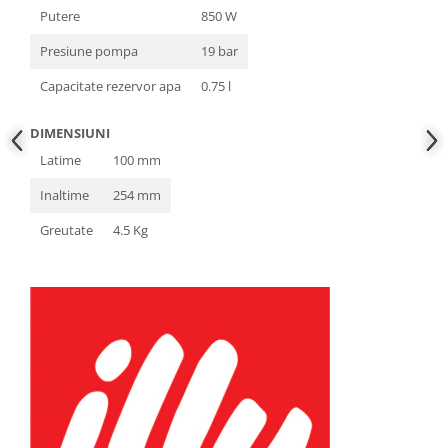
Putere
850 W
Presiune pompa
19 bar
Capacitate rezervor apa
0.75 l
DIMENSIUNI
Latime
100 mm
Inaltime
254 mm
Greutate
4.5 Kg