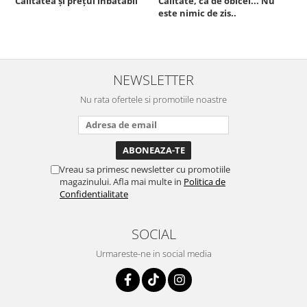
Calitatea și prețul inbatabil
Calitate, ca de obicei... Nu
este nimic de zis..
F
NEWSLETTER
Nu rata ofertele si promotiile noastre
Vreau sa primesc newsletter cu promotiile
magazinului. Afla mai multe in
Politica de
Confidentialitate
SOCIAL
Urmareste-ne in social media