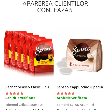
⭐PAREREA CLIENTILOR
CONTEAZA⭐
Pachet Senseo Clasic 5 pungi x 48 paduri
Senseo Cappuccino 8 paduri
Achizitie verificata
Achizitie verificata
A
Edmond Czika,
Acum 1 zi
Edmond Czika,
Acum 1 zi
R
s