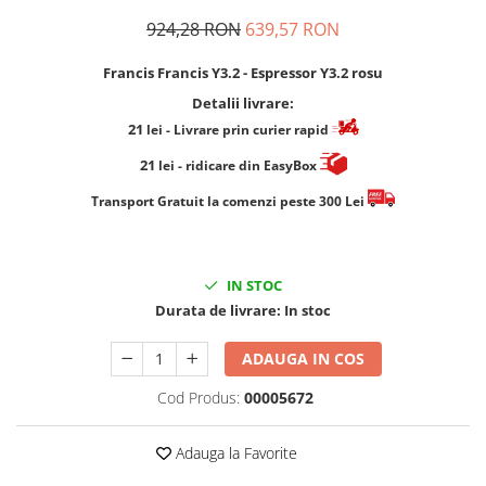
924,28 RON
639,57 RON
Francis Francis Y3.2 - Espressor Y3.2 rosu
Detalii livrare:
21
lei
- Livrare prin curier rapid
21
lei
- ridicare din EasyBox
​​​​​​Transport Gratuit la comenzi peste 300 Lei
IN STOC
Durata de livrare:
In stoc
ADAUGA IN COS
Cod Produs:
00005672
Adauga la Favorite