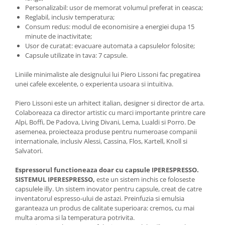
Personalizabil: usor de memorat volumul preferat in ceasca;
Reglabil, inclusiv temperatura;
Consum redus: modul de economisire a energiei dupa 15
minute de inactivitate;
Usor de curatat: evacuare automata a capsulelor folosite;
Capsule utilizate in tava: 7 capsule.
Liniile minimaliste ale designului lui Piero Lissoni fac pregatirea
unei cafele excelente, o experienta usoara si intuitiva.
Piero Lissoni este un arhitect italian, designer si director de arta.
Colaboreaza ca director artistic cu marci importante printre care
Alpi, Boffi, De Padova, Living Divani, Lema, Lualdi si Porro. De
asemenea, proiecteaza produse pentru numeroase companii
internationale, inclusiv Alessi, Cassina, Flos, Kartell, Knoll si
Salvatori.
Espressorul functioneaza doar cu capsule IPERESPRESSO.
SISTEMUL IPERESPRESSO,
este un sistem inchis ce foloseste
capsulele illy. Un sistem inovator pentru capsule, creat de catre
inventatorul espresso-ului de astazi. Preinfuzia si emulsia
garanteaza un produs de calitate superioara: cremos, cu mai
multa aroma si la temperatura potrivita.