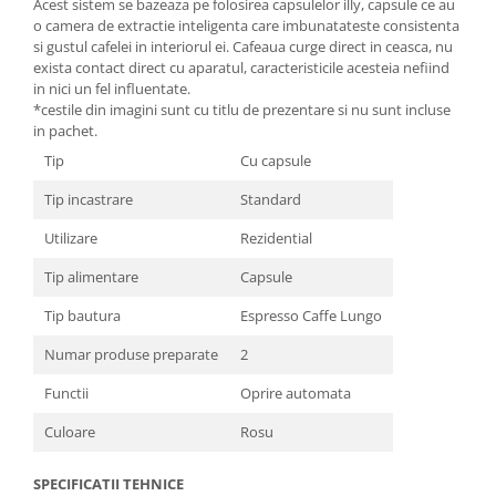
Acest sistem se bazeaza pe folosirea capsulelor illy, capsule ce au
o camera de extractie inteligenta care imbunatateste consistenta
si gustul cafelei in interiorul ei. Cafeaua curge direct in ceasca, nu
exista contact direct cu aparatul, caracteristicile acesteia nefiind
in nici un fel influentate.
*cestile din imagini sunt cu titlu de prezentare si nu sunt incluse
in pachet.
Tip
Cu capsule
Tip incastrare
Standard
Utilizare
Rezidential
Tip alimentare
Capsule
Tip bautura
Espresso Caffe Lungo
Numar produse preparate
2
Functii
Oprire automata
Culoare
Rosu
SPECIFICATII TEHNICE