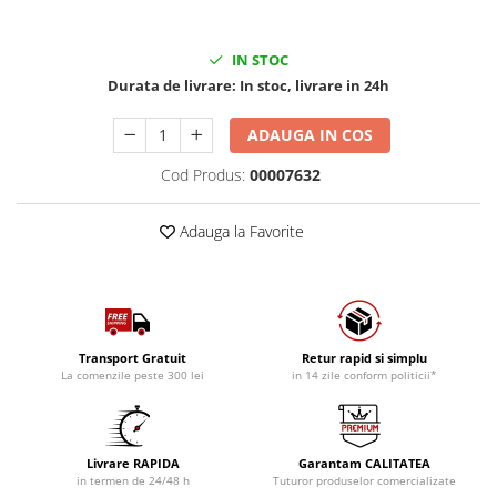
IN STOC
Durata de livrare:
In stoc, livrare in 24h
ADAUGA IN COS
Cod Produs:
00007632
Adauga la Favorite
Transport Gratuit
Retur rapid si simplu
La comenzile peste 300 lei
in 14 zile conform politicii*
Livrare RAPIDA
Garantam CALITATEA
in termen de 24/48 h
Tuturor produselor comercializate