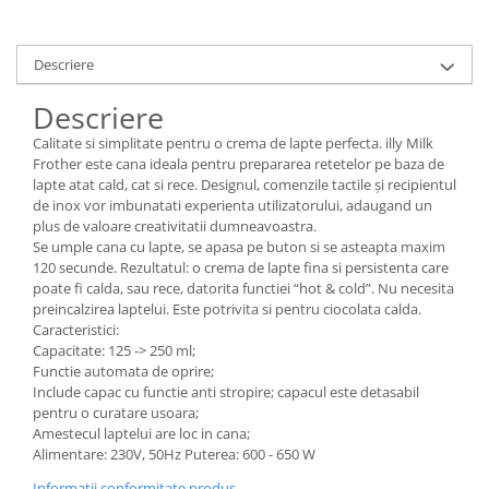
Descriere
Descriere
Calitate si simplitate pentru o crema de lapte perfecta. illy Milk
Frother este cana ideala pentru prepararea retetelor pe baza de
lapte atat cald, cat si rece. Designul, comenzile tactile și recipientul
de inox vor imbunatati experienta utilizatorului, adaugand un
plus de valoare creativitatii dumneavoastra.
Se umple cana cu lapte, se apasa pe buton si se asteapta maxim
120 secunde. Rezultatul: o crema de lapte fina si persistenta care
poate fi calda, sau rece, datorita functiei “hot & cold”. Nu necesita
preincalzirea laptelui. Este potrivita si pentru ciocolata calda.
Caracteristici:
Capacitate: 125 -> 250 ml;
Functie automata de oprire;
Include capac cu functie anti stropire; capacul este detasabil
pentru o curatare usoara;
Amestecul laptelui are loc in cana;
Alimentare: 230V, 50Hz Puterea: 600 - 650 W
Informatii conformitate produs