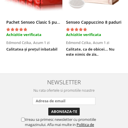
Pachet Senseo Clasic 5 pungi x 48 paduri
Senseo Cappuccino 8 paduri
Achizitie verificata
Achizitie verificata
A
Edmond Czika,
Acum 1 zi
Edmond Czika,
Acum 1 zi
R
s
Calitatea și prețul inbatabil
Calitate, ca de obicei... Nu
este nimic de zis..
F
NEWSLETTER
Nu rata ofertele si promotiile noastre
Vreau sa primesc newsletter cu promotiile
magazinului. Afla mai multe in
Politica de