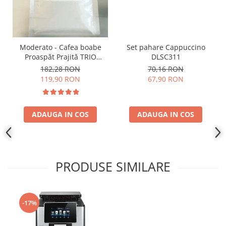
Moderato - Cafea boabe
Set pahare Cappuccino
Proaspăt Prajită TRIO
DLSC311
SELECT by Răzvan
182,28 RON
70,16 RON
Păunescu, blend 100%
119,90 RON
67,90 RON
Arabica
ADAUGA IN COS
ADAUGA IN COS
PRODUSE SIMILARE
-17%