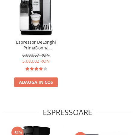
Espressor DeLonghi
PrimaDonna
ECAM610.55.SB Aparat de
6.090,67 RON
cafea Espresso 2.2 L,1450 w
5.083,02 RON
,negru
ADAUGA IN COS
ESPRESSOARE
-51%