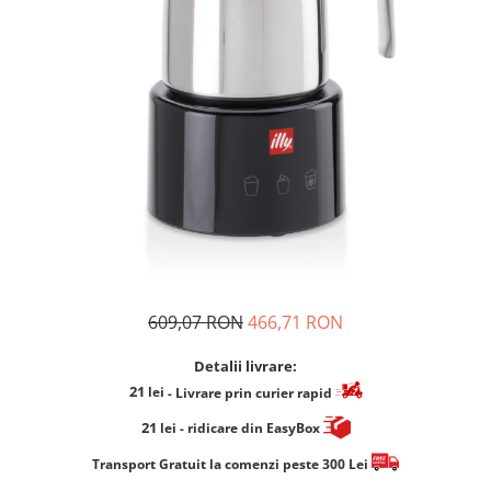
Cafea Capsule
Illy Iperespresso
Nespresso Professional
Cremesso
Cafissimo
Tassimo
Cafea macinata
illy
Davidoff
Cafea Solubila
609,07 RON
466,71 RON
Detalii livrare:
21
lei
- Livrare prin curier rapid
21
lei
- ridicare din EasyBox
​​​​​​Transport Gratuit la comenzi peste 300 Lei