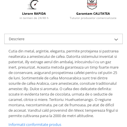
Livrare RAPIDA
Garantam CALITATEA
in termen de 24/48 h
Tuturor produselor comercializate
Descriere
Cutia din metal, argintie, eleganta, permite protejarea si pastrarea
nealterata a amestecului de cafea. Datorita sistemului inventat si
patentat, illy extrage aerul din ambalaj, inlocuindu-l cu un gaz
inert, presurizat. Aceasta metoda garanteaza un timp foarte mare
de conservare, asigurand prospetimea cafelei pentru cel putin 25
de luni. Sortimentele de cafea Monoarabica sunt trei dintre
soiurile de cafea Arabica, care amestecate, consituie traditionalul
amestec illy. Dulce si aromata. O cafea deo delicatete definita:
scoate in evidenta tenta de ciocolata, urmata de o seductie de
caramel, citrice si miere. Teritoriu: Huehuetenango. O regiune
montana, necontaminata, pe cat de frumoasa, pe atat de dificil
de accesat. Vandtul cald provenind din Mexic tempereaza frigul si
permite cultivarea pana la 2000 de metri altitudine.
Informatii conformitate produs