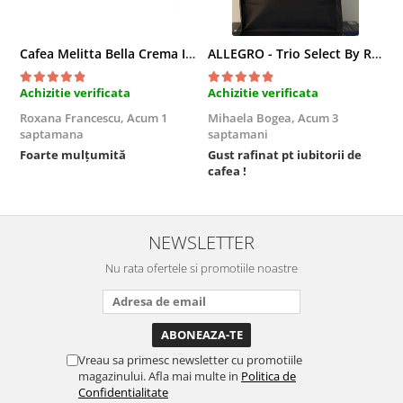
Cafea Melitta Bella Crema Intenso, 30 paduri, compatibile Senseo
ALLEGRO - Trio Select By Razvan Paunescu, 1 kg, 100% Arabica, (Columbia, Guatemala, Etiopia)
Achizitie verificata
Achizitie verificata
A
Roxana Francescu,
Acum 1
Mihaela Bogea,
Acum 3
M
saptamana
saptamani
s
Foarte mulțumită
Gust rafinat pt iubitorii de
O
cafea !
s
NEWSLETTER
Nu rata ofertele si promotiile noastre
Vreau sa primesc newsletter cu promotiile
magazinului. Afla mai multe in
Politica de
Confidentialitate