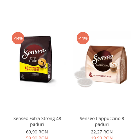
-14%
-11%
Senseo Extra Strong 48
Senseo Cappuccino 8
paduri
paduri
69,90 RON
22,27 RON
59,90 RON
19,90 RON