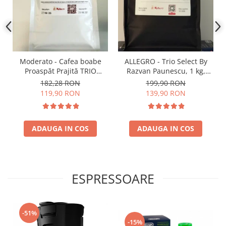
Moderato - Cafea boabe
ALLEGRO - Trio Select By
Proaspăt Prajită TRIO
Razvan Paunescu, 1 kg,
SELECT by Răzvan
100% Arabica, (Columbia,
182,28 RON
199,90 RON
Păunescu, blend 100%
Guatemala, Etiopia)
119,90 RON
139,90 RON
Arabica
ADAUGA IN COS
ADAUGA IN COS
ESPRESSOARE
-51%
-15%