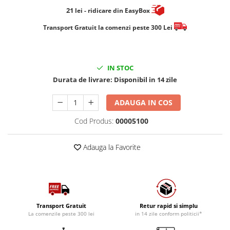
21
lei
- ridicare din EasyBox
​​​​​​Transport Gratuit la comenzi peste 300 Lei
IN STOC
Durata de livrare:
Disponibil in 14 zile
ADAUGA IN COS
Cod Produs:
00005100
Adauga la Favorite
Transport Gratuit
Retur rapid si simplu
La comenzile peste 300 lei
in 14 zile conform politicii*