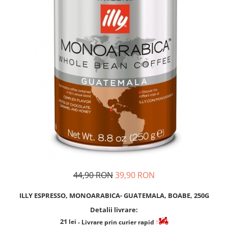
Cafea Capsule
Illy Iperespresso
Nespresso Professional
Cremesso
Cafissimo
Tassimo
Cafea macinata
illy
Davidoff
Cafea Solubila
44,90 RON
39,90 RON
ILLY ESPRESSO, MONOARABICA- GUATEMALA, BOABE, 250G
Detalii livrare:
21
lei
- Livrare prin curier rapid