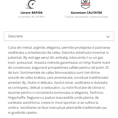
Livrare RAPIDA
Garantam CALITATEA
in termen de 24/48 h
Tuturor produselor comercializate
Descriere
Cutia din metal, argintie, eleganta, permite protejarea si pastrarea
nealterata a amestecului de cafea. Datorita sistemului inventat si
patentat, illy extrage aerul din ambalaj, inlocuindu-l cu un gaz
inert, presurizat. Aceasta metoda garanteaza un timp foarte mare
de conservare, asigurand prospetimea cafelei pentru cel putin 25
de luni. Sortimentele de cafea Monoarabica sunt trei dintre
soiurile de cafea Arabica, care amestecate, consituie traditionalul
amestec illy. Dulce si delicata. Gustul amar, aciditatea si dulceata
se contopesc, delicat si seducator, cu note fructate de citrice si
iasomie pentru o consistenta luminoasa si eleganta. Teritoriu:
Yirgacheffe. Regiune cu paduri inaccesibile unde planta, de
varietate autohtona, creste in mod spontan si se cultiva la
umbra. recioltarea se face manual pe plantatiile traditionale sau
in gradinile caselor.