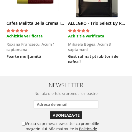
Cafea Melitta Bella Crema Intenso, 30 paduri, compatibile Senseo
ALLEGRO - Trio Select By Razvan Paunescu, 1 kg, 100% Arabica, (Columbia, Guatemala, Etiopia)
Achizitie verificata
Achizitie verificata
A
Roxana Francescu,
Acum 1
Mihaela Bogea,
Acum 3
M
saptamana
saptamani
s
Foarte mulțumită
Gust rafinat pt iubitorii de
O
cafea !
s
NEWSLETTER
Nu rata ofertele si promotiile noastre
Vreau sa primesc newsletter cu promotiile
magazinului. Afla mai multe in
Politica de