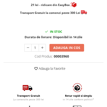
21
lei
- ridicare din EasyBox
​​​​​​Transport Gratuit la comenzi peste 300 Lei
IN STOC
Durata de livrare:
Disponibil in 14 zile
ADAUGA IN COS
Cod Produs:
00003960
Adauga la Favorite
Transport Gratuit
Retur rapid si simplu
La comenzile peste 300 lei
in 14 zile conform politicii*