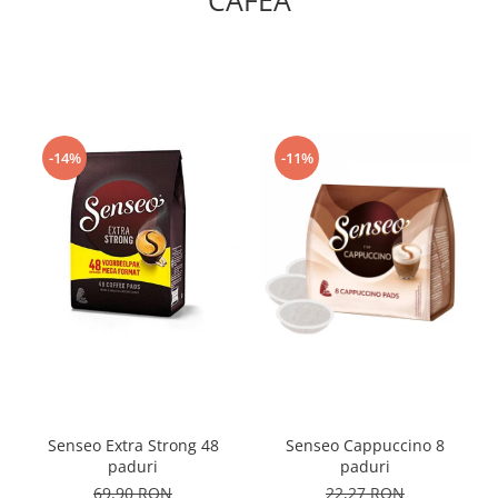
-14%
-11%
Senseo Extra Strong 48
Senseo Cappuccino 8
paduri
paduri
69,90 RON
22,27 RON