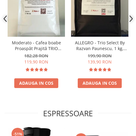
Moderato - Cafea boabe
ALLEGRO - Trio Select By
Proaspăt Prajită TRIO
Razvan Paunescu, 1 kg,
SELECT by Răzvan
100% Arabica, (Columbia,
182,28 RON
199,90 RON
Păunescu, blend 100%
Guatemala, Etiopia)
119,90 RON
139,90 RON
Arabica
ADAUGA IN COS
ADAUGA IN COS
ESPRESSOARE
-51%