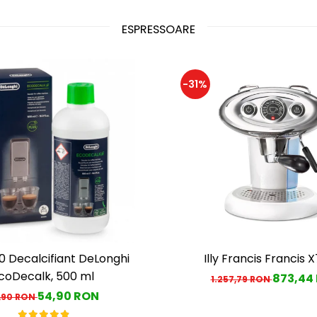
ESPRESSOARE
-31%
 Decalcifiant DeLonghi
Illy Francis Francis X
coDecalk, 500 ml
873,44
1.257,79 RON
54,90 RON
,90 RON