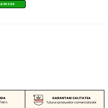
A IN COS
IDA
GARANTAM CALITATEA
/48 h
Tuturor produselor comercializate