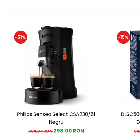
-51%
-15%
Philips Senseo Select CSA230/61
DLSC500
Negru
E
298,00 RON
609,07 RON
64