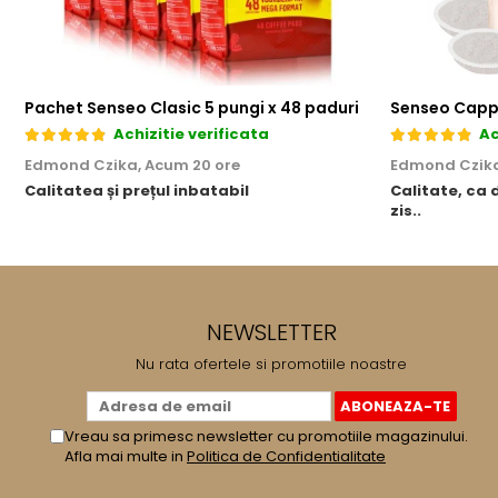
Pachet Senseo Clasic 5 pungi x 48 paduri
Senseo Capp
Achizitie verificata
Ac
Edmond Czika,
Acum 20 ore
Edmond Czik
Calitatea și prețul inbatabil
Calitate, ca 
zis..
NEWSLETTER
Nu rata ofertele si promotiile noastre
Vreau sa primesc newsletter cu promotiile magazinului.
Afla mai multe in
Politica de Confidentialitate