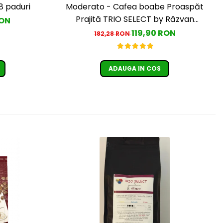
8 paduri
Moderato - Cafea boabe Proaspăt
Prajită TRIO SELECT by Răzvan
RON
Păunescu, blend 100% Arabica
119,90 RON
182,28 RON
ADAUGA IN COS