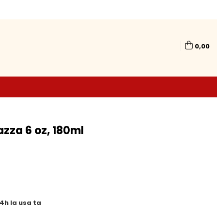
0,00
zza 6 oz, 180ml
24h la usa ta