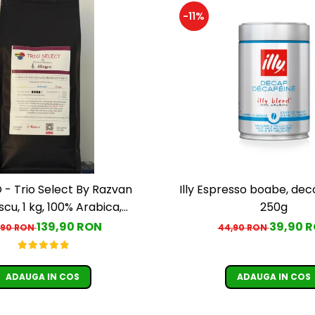
-11%
- Trio Select By Razvan
Illy Espresso boabe, deco
cu, 1 kg, 100% Arabica,
250g
ia, Guatemala, Etiopia)
139,90 RON
39,90 
,90 RON
44,90 RON
ADAUGA IN COS
ADAUGA IN COS