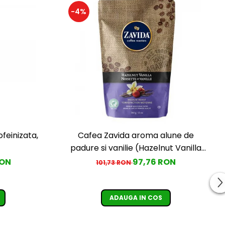
-4%
feinizata,
Cafea Zavida aroma alune de
padure si vanilie (Hazelnut Vanilla
Coffee 340gr)
RON
97,76 RON
101,73 RON
ADAUGA IN COS