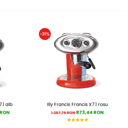
-31%
7.1 alb
Illy Francis Francis X7.1 rosu
 RON
873,44 RON
1.257,79 RON