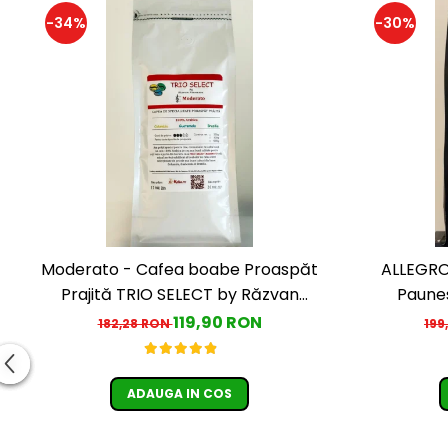
-34%
-30%
Moderato - Cafea boabe Proaspăt
ALLEGRO 
Prajită TRIO SELECT by Răzvan
Paunes
Păunescu, blend 100% Arabica
(Columb
119,90 RON
182,28 RON
199
ADAUGA IN COS