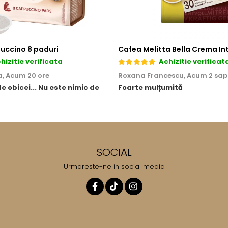
uccino 8 paduri
hizitie verificata
Achizitie verificat
a,
Acum 20 ore
Roxana Francescu,
Acum 2 sa
de obicei... Nu este nimic de
Foarte mulțumită
SOCIAL
Urmareste-ne in social media