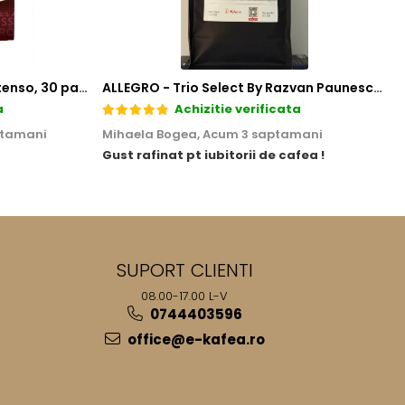
Cafea Melitta Bella Crema Intenso, 30 paduri, compatibile Senseo
ALLEGRO - Trio Select By Razvan Paunescu, 1 kg, 100% Arabica, (Columbia, Guatemala, Etiopia)
a
Achizitie verificata
ptamani
Mihaela Bogea,
Acum 3 saptamani
Gust rafinat pt iubitorii de cafea !
SUPORT CLIENTI
08.00-17.00 L-V
0744403596
office@e-kafea.ro