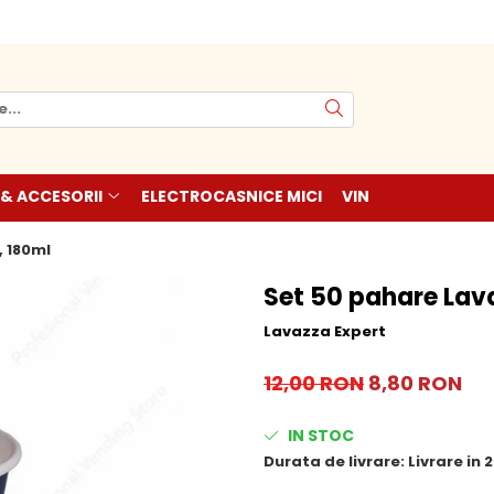
 & ACCESORII
ELECTROCASNICE MICI
VIN
, 180ml
Set 50 pahare Lava
Lavazza Expert
12,00 RON
8,80 RON
IN STOC
Durata de livrare:
Livrare in 