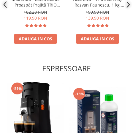
Proaspăt Prajită TRIO
Razvan Paunescu, 1 kg,
SELECT by Răzvan
100% Arabica, (Columbia,
182,28 RON
199,90 RON
Păunescu, blend 100%
Guatemala, Etiopia)
119,90 RON
139,90 RON
Arabica
ADAUGA IN COS
ADAUGA IN COS
ESPRESSOARE
-51%
-15%