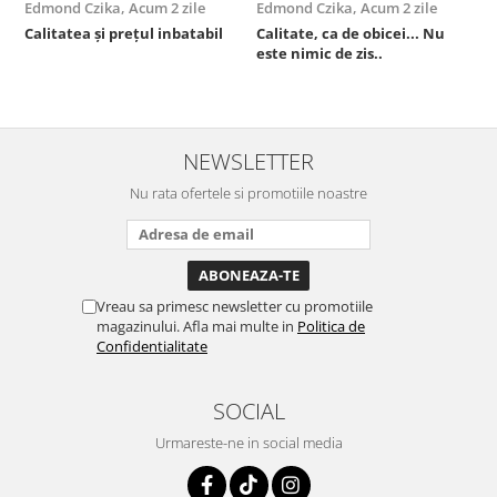
Edmond Czika,
Acum 2 zile
Edmond Czika,
Acum 2 zile
R
s
Calitatea și prețul inbatabil
Calitate, ca de obicei... Nu
este nimic de zis..
F
NEWSLETTER
Nu rata ofertele si promotiile noastre
Vreau sa primesc newsletter cu promotiile
magazinului. Afla mai multe in
Politica de
Confidentialitate
SOCIAL
Urmareste-ne in social media