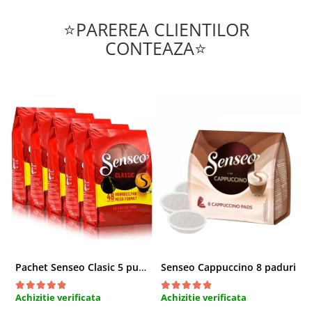
⭐PAREREA CLIENTILOR
CONTEAZA⭐
Pachet Senseo Clasic 5 pungi x 48 paduri
Senseo Cappuccino 8 paduri
Achizitie verificata
Achizitie verificata
A