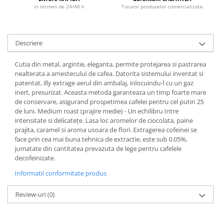
in termen de 24/48 h
Tuturor produselor comercializate
Descriere
Cutia din metal, argintie, eleganta, permite protejarea si pastrarea
nealterata a amestecului de cafea. Datorita sistemului inventat si
patentat, illy extrage aerul din ambalaj, inlocuindu-l cu un gaz
inert, presurizat. Aceasta metoda garanteaza un timp foarte mare
de conservare, asigurand prospetimea cafelei pentru cel putin 25
de luni. Medium roast (prajire medie) - Un echilibru Intre
intensitate si delicatețe. Lasa loc aromelor de ciocolata, paine
prajita, caramel si aroma usoara de flori. Extragerea cofeinei se
face prin cea mai buna tehnica de extractie, este sub 0.05%,
jumatate din cantitatea prevazuta de lege pentru cafelele
decofeinizate.
Informatii conformitate produs
Review-uri
(0)