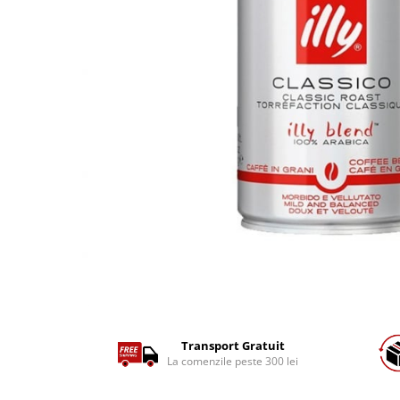
Cafea Capsule
Illy Iperespresso
Nespresso Professional
Cremesso
Cafissimo
Tassimo
Cafea macinata
illy
Davidoff
Cafea Solubila
Transport Gratuit
La comenzile peste 300 lei