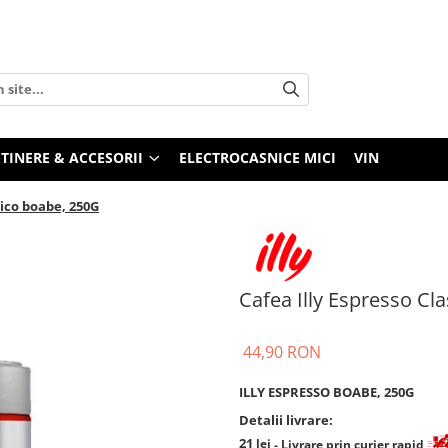
TINERE & ACCESORII
ELECTROCASNICE MICI
VIN
sico boabe, 250G
Cafea Illy Espresso Cl
44,90 RON
ILLY ESPRESSO BOABE, 250G
Detalii livrare:
21
lei
- Livrare prin curier rapid