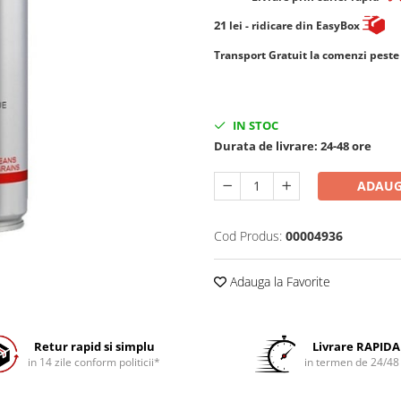
21
lei
- ridicare din EasyBox
​​​​​​Transport Gratuit la comenzi pest
IN STOC
Durata de livrare:
24-48 ore
ADAUG
Cod Produs:
00004936
Adauga la Favorite
Retur rapid si simplu
Livrare RAPIDA
in 14 zile conform politicii*
in termen de 24/48