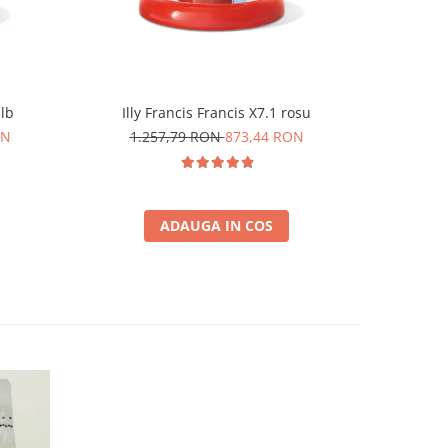
alb
Illy Francis Francis X7.1 rosu
Durgol 
ON
1.257,79 RON
873,44 RON
6
ADAUGA IN COS