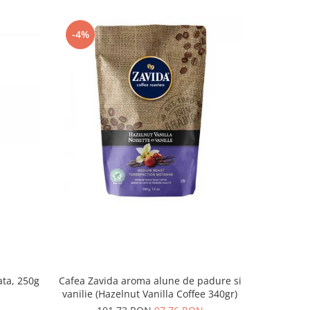
-4%
-7%
ata, 250g
Cafea Zavida aroma alune de padure si
Lavazza
vanilie (Hazelnut Vanilla Coffee 340gr)