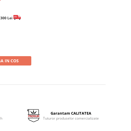
e 300 Lei
A IN COS
Garantam CALITATEA
 h
Tuturor produselor comercializate