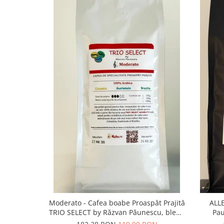
Moderato - Cafea boabe Proaspăt Prajită
ALLE
TRIO SELECT by Răzvan Păunescu, blend
Pau
100% Arabica
(Co