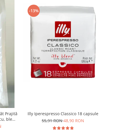
-13%
-11%
t Prajită
Illy Iperespresso Classico 18 capsule
Sens
cu, blend
55,91 RON
48,90 RON
2
N