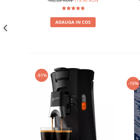
182,28 RON
119,90 RON
ADAUGA IN COS
-51%
-15%