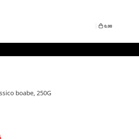
0,00
assico boabe, 250G