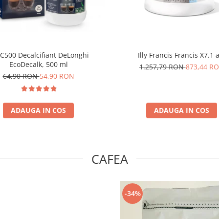
C500 Decalcifiant DeLonghi
Illy Francis Francis X7.1 
EcoDecalk, 500 ml
1.257,79 RON
873,44 R
64,90 RON
54,90 RON
ADAUGA IN COS
ADAUGA IN COS
CAFEA
-34%