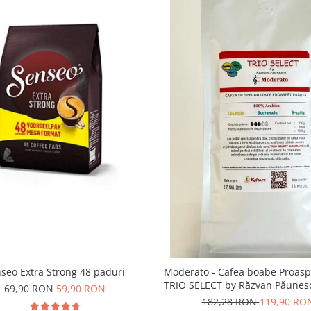
seo Extra Strong 48 paduri
Moderato - Cafea boabe Proaspă
TRIO SELECT by Răzvan Păunes
69,90 RON
59,90 RON
100% Arabica
182,28 RON
119,90 RO