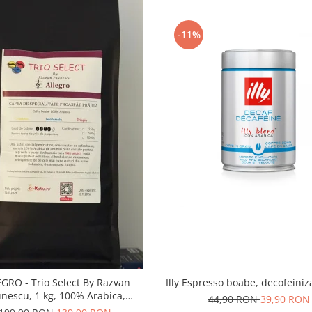
-11%
GRO - Trio Select By Razvan
Illy Espresso boabe, decofeiniz
nescu, 1 kg, 100% Arabica,
44,90 RON
39,90 RON
lumbia, Guatemala, Etiopia)