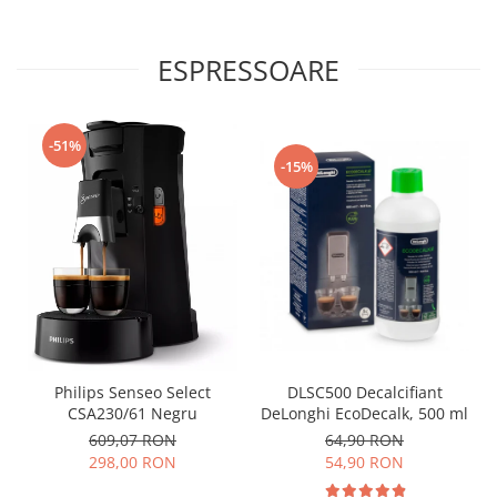
ESPRESSOARE
-51%
-15%
Philips Senseo Select
DLSC500 Decalcifiant
CSA230/61 Negru
DeLonghi EcoDecalk, 500 ml
609,07 RON
64,90 RON
298,00 RON
54,90 RON