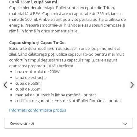
Cupă 355ml, cupă 560 ml.
Cupele blenderului Magic Bullet sunt concepute din Tritan,
material fără BPA. Cupa mică are o capacitate de 355 ml, iar cea
mare de 560 ml. Ambele sunt potrivite pentru porția ta zilnică de
energie. Prepară smoothie-uri hrănitoare sau sosuri cremoase şi
rămâi în formă în orice moment al zilei.
Capac simplu şi Capac To-Go.
Bucură-te de smoothie-uri delicioase în orice loc şi moment al
zilei. Când călătoreşti poți utiliza capacul To-Go pentru mai mult
confort în timpul degustării sau capacul simplu, care asigură
etanşarea preparatului tău preferat.
baza motorului de 200W
lamă de extracție
cupă de 560ml
cupă de 355ml
manual de utilizare în limba română - printat
certificat de garanție emis de NutriBullet România - printat
Informatii conformitate produs
Review-uri
(0)