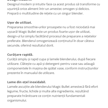
Designul modern şi intuitiv face ca acest produs să transforme cu
uşurință orice aliment într-un amestec omogen şi delicios.
Prepară o multitudine de rețete cu un singur blender.
Uşor de utilizat.
Prepararea smoothie-urilor proaspete nu a fost niciodată mai
uşoară! Magic Bullet este un produs foarte uşor de utilizat,
design-ul lui simplu facilitând procesul de preparare a rețetelor
preferate. Blenderul omogenizează conținutul în doar câteva
secunde, oferind rezultatul dorit.
Curățare rapidă.
Curăță simplu şi rapid cupa şi lamele blenderului, după fiecare
utilizare. Clăteşte cu apă şi detergent pentru vase sau adaugă
componentele în maşina de spălat vase, conform instrucțiunilor
prezente în manualul de utilizare.
Lame din oțel inoxidabil.
Lamele ascuțite ale blenderului Magic Bullet amestecă fără efort
legume, fructe, lichide şi multe alte ingrediente, rezultând
preparate hrănitoare ce conțin nutrienții fundamentali
organismului.