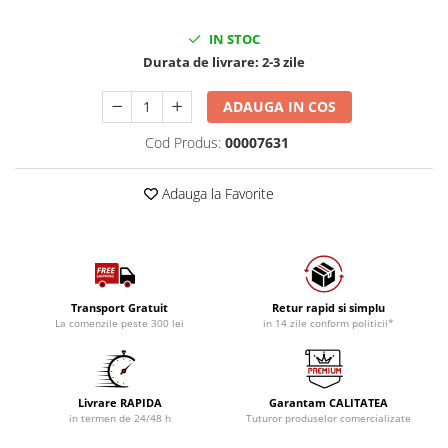
IN STOC
Durata de livrare:
2-3 zile
ADAUGA IN COS
Cod Produs:
00007631
Adauga la Favorite
Transport Gratuit
Retur rapid si simplu
La comenzile peste 300 lei
in 14 zile conform politicii*
Livrare RAPIDA
Garantam CALITATEA
in termen de 24/48 h
Tuturor produselor comercializate