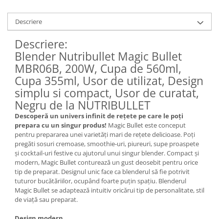
Descriere
Descriere:
Blender Nutribullet Magic Bullet
MBR06B, 200W, Cupa de 560ml,
Cupa 355ml, Usor de utilizat, Design
simplu si compact, Usor de curatat,
Negru de la NUTRIBULLET
Descoperă un univers infinit de rețete pe care le poți
prepara cu un singur produs!
Magic Bullet este conceput
pentru prepararea unei varietăți mari de rețete delicioase. Poți
pregăti sosuri cremoase, smoothie-uri, piureuri, supe proaspete
şi cocktail-uri festive cu ajutorul unui singur blender. Compact şi
modern, Magic Bullet conturează un gust deosebit pentru orice
tip de preparat. Designul unic face ca blenderul să fie potrivit
tuturor bucătăriilor, ocupând foarte puțin spațiu. Blenderul
Magic Bullet se adaptează intuitiv oricărui tip de personalitate, stil
de viață sau preparat.
Design modern.