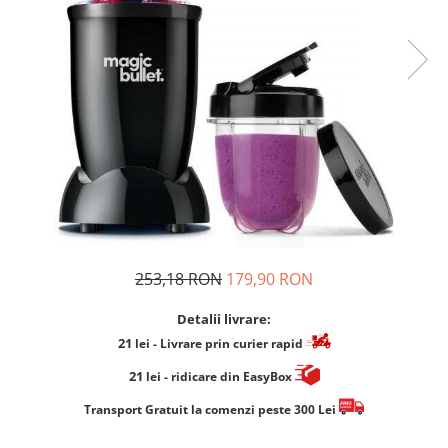
Cafea Capsule
Illy Iperespresso
Nespresso Professional
Cremesso
Cafissimo
Tassimo
Cafea macinata
illy
Davidoff
Cafea Solubila
253,18 RON
179,90 RON
Detalii livrare:
21
lei
- Livrare prin curier rapid
21
lei
- ridicare din EasyBox
​​​​​​Transport Gratuit la comenzi peste 300 Lei