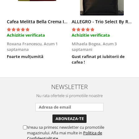
Cafea Melitta Bella Crema Intenso, 30 paduri, compatibile Senseo
ALLEGRO - Trio Select By Razvan Paunescu, 1 kg, 100% Arabica, (Columbia, Guatemala, Etiopia)
Achizitie verificata
Achizitie verificata
A
Roxana Francescu,
Acum 1
Mihaela Bogea,
Acum 3
M
saptamana
saptamani
s
Foarte mulțumită
Gust rafinat pt iubitorii de
O
cafea !
s
NEWSLETTER
Nu rata ofertele si promotiile noastre
Vreau sa primesc newsletter cu promotiile
magazinului. Afla mai multe in
Politica de
Confidentialitate