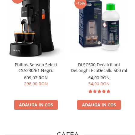
-15%
Philips Senseo Select
DLSC500 Decalcifiant
CSA230/61 Negru
DeLonghi EcoDecalk, 500 ml
609,07 RON
64,90 RON
298,00 RON
54,90 RON
ADAUGA IN COS
ADAUGA IN COS
CAFEA