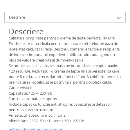
Descriere
Descriere
Calitate si simplitate pentru o crema de lapte perfecta. illy Milk
Frother este cana ideala pentru prepararea retetelor pe baza de
lapte atat cald, cat si rece. Designul, comenzile tactile și recipientul
de inox vor imbunatati experienta utilizatorului, adaugand un
plus de valoare creativitatii dumneavoastra.
Se umple cana cu lapte, se apasa pe buton si se asteapta maxim
120 secunde. Rezultatul: o crema de lapte fina si persistenta care
poate fi calda, sau rece, datorita functiei “hot & cold”. Nu necesita
preincalzirea laptelui. Este potrivita si pentru ciocolata calda.
Caracteristici:
Capacitate: 125 -> 250 ml;
Functie automata de oprire;
Include capac cu functie anti stropire; capacul este detasabil
pentru o curatare usoara;
Amestecul laptelui are loc in cana;
Alimentare: 230V, 50Hz Puterea: 600 - 650 W
Informatii conformitate produs