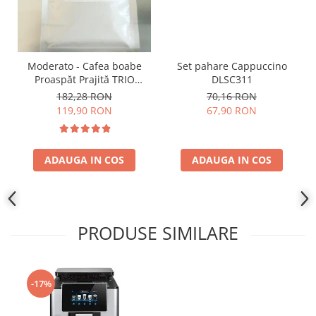
Moderato - Cafea boabe
Set pahare Cappuccino
Proaspăt Prajită TRIO
DLSC311
SELECT by Răzvan
182,28 RON
70,16 RON
Păunescu, blend 100%
119,90 RON
67,90 RON
Arabica
ADAUGA IN COS
ADAUGA IN COS
PRODUSE SIMILARE
-17%