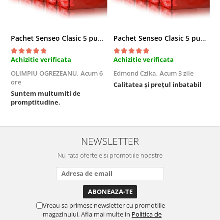
Pachet Senseo Clasic 5 pungi x 48 paduri
Pachet Senseo Clasic 5 pungi x 48 paduri
S
Achizitie verificata
Achizitie verificata
A
OLIMPIU OGREZEANU,
Acum 6
Edmond Czika,
Acum 3 zile
E
ore
Calitatea și prețul inbatabil
C
Suntem multumiti de
e
promptitudine.
NEWSLETTER
Nu rata ofertele si promotiile noastre
Vreau sa primesc newsletter cu promotiile
magazinului. Afla mai multe in
Politica de