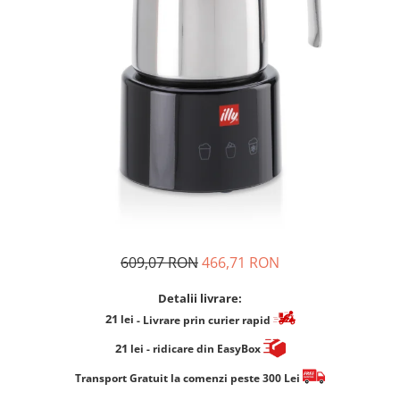
Cafea Capsule
Illy Iperespresso
Nespresso Professional
Cremesso
Cafissimo
Tassimo
Cafea macinata
illy
Davidoff
Cafea Solubila
609,07 RON
466,71 RON
Detalii livrare:
21
lei
- Livrare prin curier rapid
21
lei
- ridicare din EasyBox
​​​​​​Transport Gratuit la comenzi peste 300 Lei