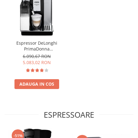
Espressor DeLonghi
PrimaDonna
ECAM610.55.SB Aparat de
6.090,67 RON
cafea Espresso 2.2 L,1450 w
5.083,02 RON
,negru
ADAUGA IN COS
ESPRESSOARE
-51%