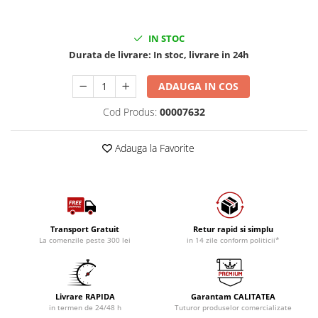
IN STOC
Durata de livrare:
In stoc, livrare in 24h
ADAUGA IN COS
Cod Produs:
00007632
Adauga la Favorite
Transport Gratuit
Retur rapid si simplu
La comenzile peste 300 lei
in 14 zile conform politicii*
Livrare RAPIDA
Garantam CALITATEA
in termen de 24/48 h
Tuturor produselor comercializate