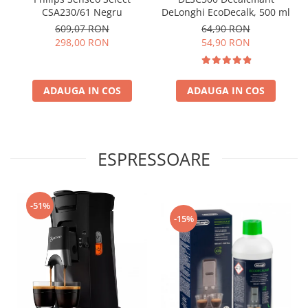
CSA230/61 Negru
DeLonghi EcoDecalk, 500 ml
609,07 RON
64,90 RON
298,00 RON
54,90 RON
ADAUGA IN COS
ADAUGA IN COS
ESPRESSOARE
-51%
-15%