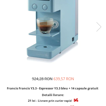
Cafea Capsule
Illy Iperespresso
Nespresso Professional
Cremesso
Cafissimo
Tassimo
Cafea macinata
illy
Davidoff
Cafea Solubila
924,28 RON
639,57 RON
Francis Francis Y3.3 - Espressor Y3.3 bleu + 14 capsule gratuit
Detalii livrare:
21
lei
- Livrare prin curier rapid