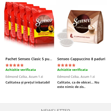
Pachet Senseo Clasic 5 pungi x 48 paduri
Senseo Cappuccino 8 paduri
Achizitie verificata
Achizitie verificata
A
Edmond Czika,
Acum 1 zi
Edmond Czika,
Acum 1 zi
R
s
Calitatea și prețul inbatabil
Calitate, ca de obicei... Nu
este nimic de zis..
F
NEWSLETTER