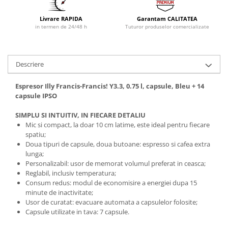
Livrare RAPIDA
Garantam CALITATEA
in termen de 24/48 h
Tuturor produselor comercializate
Descriere
Espresor Illy Francis-Francis! Y3.3, 0.75 l, capsule, Bleu + 14
capsule IPSO
SIMPLU SI INTUITIV, IN FIECARE DETALIU
Mic si compact, la doar 10 cm latime, este ideal pentru fiecare
spatiu;
Doua tipuri de capsule, doua butoane: espresso si cafea extra
lunga;
Personalizabil: usor de memorat volumul preferat in ceasca;
Reglabil, inclusiv temperatura;
Consum redus: modul de economisire a energiei dupa 15
minute de inactivitate;
Usor de curatat: evacuare automata a capsulelor folosite;
Capsule utilizate in tava: 7 capsule.