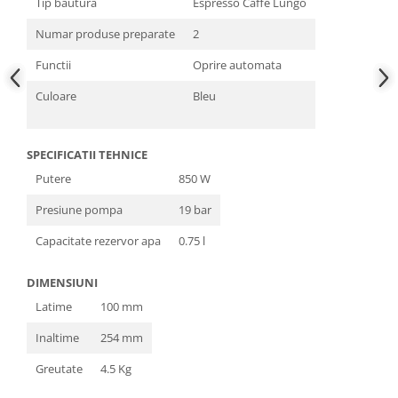
Tip bautura
Espresso Caffe Lungo
Numar produse preparate
2
Functii
Oprire automata
Culoare
Bleu
SPECIFICATII TEHNICE
Putere
850 W
Presiune pompa
19 bar
Capacitate rezervor apa
0.75 l
DIMENSIUNI
Latime
100 mm
Inaltime
254 mm
Greutate
4.5 Kg