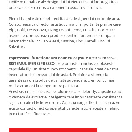
Liniile minimaliste ale designului lui Piero Lissoni fac pregatirea
unei cafele excelente, o experienta usoara si intuitiva.
Piero Lissoni este un arhitect italian, designer si director de arta.
Colaboreaza ca director artistic cu marci importante printre care
Alpi, Boffi, De Padova, Living Divani, Lema, Lualdi si Porro. De
asemenea, proiecteaza produse pentru numeroase companii
internationale, inclusiv Alessi, Cassina, Flos, Kartell, Knoll si
Salvatori.
Espressorul functioneaza doar cu capsule IPERESPRESSO.
SISTEMUL IPERESPRESSO,
este un sistem inchis ce foloseste
capsulele illy. Un sistem inovator pentru capsule, creat de catre
inventatorul espresso-ului de astazi. Preinfuzia si emulsia
garanteaza un produs de calitate superioara: cremos, cu mai
multa aroma si la temperatura potrivita.
Acest sistem se bazeaza pe folosirea capsulelor illy, capsule ce au
o camera de extractie inteligenta care imbunatateste consistenta
si gustul cafelei in interiorul ei. Cafeaua curge direct in ceasca, nu
exista contact direct cu aparatul, caracteristicile acesteia nefiind
in nici un fel influentate.