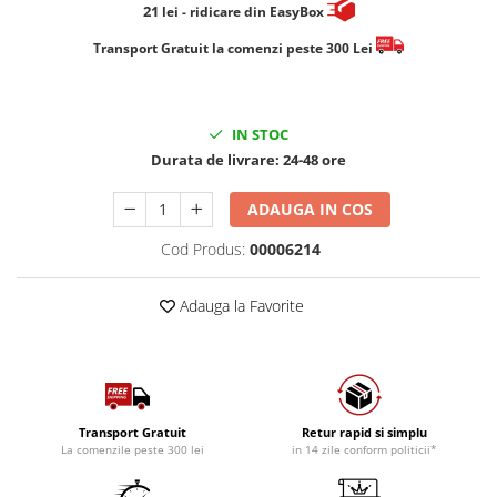
21
lei
- ridicare din EasyBox
​​​​​​Transport Gratuit la comenzi peste 300 Lei
IN STOC
Durata de livrare:
24-48 ore
ADAUGA IN COS
Cod Produs:
00006214
Adauga la Favorite
Transport Gratuit
Retur rapid si simplu
La comenzile peste 300 lei
in 14 zile conform politicii*