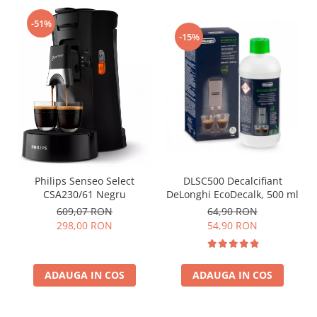
-51%
-15%
Philips Senseo Select
DLSC500 Decalcifiant
CSA230/61 Negru
DeLonghi EcoDecalk, 500 ml
609,07 RON
64,90 RON
298,00 RON
54,90 RON
ADAUGA IN COS
ADAUGA IN COS