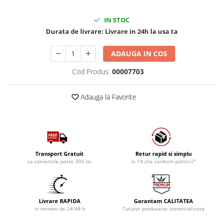
IN STOC
Durata de livrare:
Livrare in 24h la usa ta
ADAUGA IN COS
Cod Produs:
00007703
Adauga la Favorite
Transport Gratuit
Retur rapid si simplu
La comenzile peste 300 lei
in 14 zile conform politicii*
Livrare RAPIDA
Garantam CALITATEA
in termen de 24/48 h
Tuturor produselor comercializate