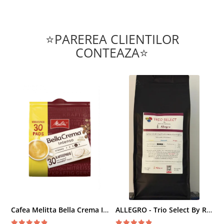
⭐PAREREA CLIENTILOR
CONTEAZA⭐
Cafea Melitta Bella Crema Intenso, 30 paduri, compatibile Senseo
ALLEGRO - Trio Select By Razvan Paunescu, 1 kg, 100% Arabica, (Columbia, Guatemala, Etiopia)