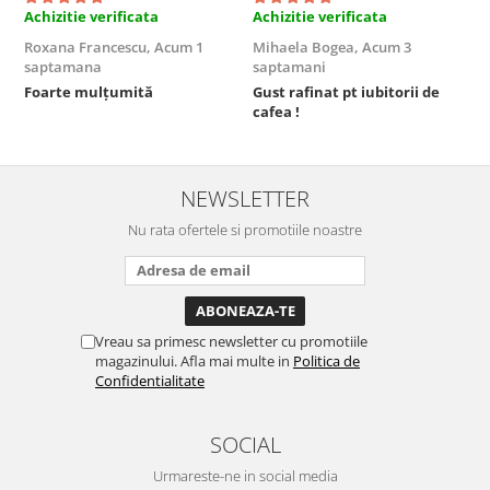
Achizitie verificata
Achizitie verificata
A
Roxana Francescu,
Acum 1
Mihaela Bogea,
Acum 3
M
saptamana
saptamani
s
Foarte mulțumită
Gust rafinat pt iubitorii de
O
cafea !
s
NEWSLETTER
Nu rata ofertele si promotiile noastre
Vreau sa primesc newsletter cu promotiile
magazinului. Afla mai multe in
Politica de
Confidentialitate
SOCIAL
Urmareste-ne in social media