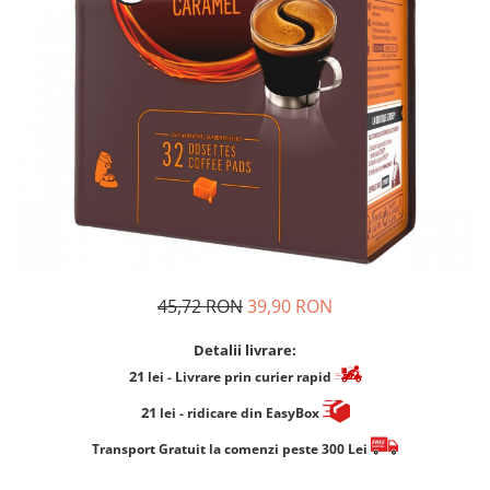
Cafea Capsule
Illy Iperespresso
Nespresso Professional
Cremesso
Cafissimo
Tassimo
Cafea macinata
illy
Davidoff
Cafea Solubila
45,72 RON
39,90 RON
Detalii livrare:
21
lei
- Livrare prin curier rapid
21
lei
- ridicare din EasyBox
​​​​​​Transport Gratuit la comenzi peste 300 Lei