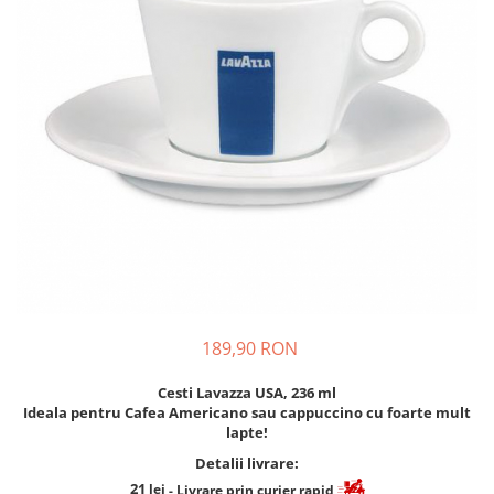
Cafea Capsule
Illy Iperespresso
Nespresso Professional
Cremesso
Cafissimo
Tassimo
Cafea macinata
illy
Davidoff
Cafea Solubila
189,90 RON
Cesti Lavazza USA, 236 ml
Ideala pentru Cafea Americano sau cappuccino cu foarte mult
lapte!
Detalii livrare:
21
lei
- Livrare prin curier rapid