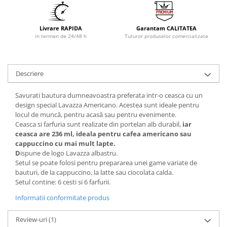
Livrare RAPIDA
Garantam CALITATEA
in termen de 24/48 h
Tuturor produselor comercializate
Descriere
Savurati bautura dumneavoastra preferata intr-o ceasca cu un
design special Lavazza Americano. Acestea sunt ideale pentru
locul de muncă, pentru acasă sau pentru evenimente.
Ceasca si farfuria sunt realizate din portelan alb durabil,
iar
ceasca are 236 ml, ideala pentru cafea americano sau
cappuccino cu mai mult lapte.
D
ispune de logo Lavazza albastru.
Setul se poate folosi pentru prepararea unei game variate de
bauturi, de la cappuccino, la latte sau ciocolata calda.
Setul contine: 6 cesti si 6 farfurii.
Informatii conformitate produs
Review-uri
(1)