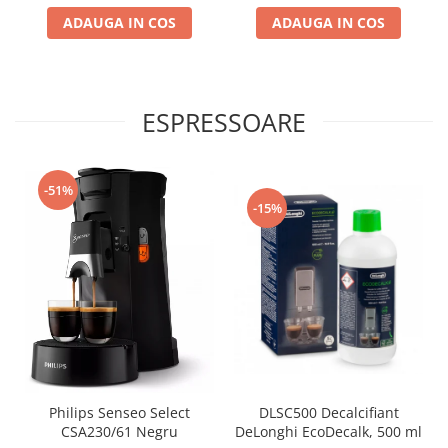
ADAUGA IN COS
ADAUGA IN COS
ESPRESSOARE
-51%
-15%
Philips Senseo Select
DLSC500 Decalcifiant
CSA230/61 Negru
DeLonghi EcoDecalk, 500 ml