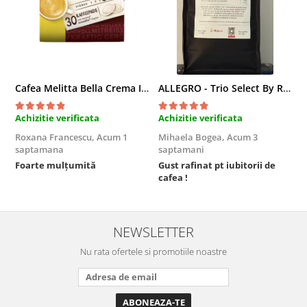
Cafea Melitta Bella Crema Intenso, 30 paduri, compatibile Senseo
ALLEGRO - Trio Select By Razvan Paunescu, 1 kg, 100% Arabica, (Columbia, Guatemala, Etiopia)
Achizitie verificata
Achizitie verificata
A
Roxana Francescu,
Acum 1
Mihaela Bogea,
Acum 3
M
saptamana
saptamani
s
Foarte mulțumită
Gust rafinat pt iubitorii de
O
cafea !
s
NEWSLETTER
Nu rata ofertele si promotiile noastre