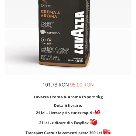
Cafea Capsule
Illy Iperespresso
Nespresso Professional
Cremesso
Cafissimo
Tassimo
Cafea macinata
illy
Davidoff
Cafea Solubila
101,73 RON
95,00 RON
Lavazza Crema & Aroma Expert 1kg
Detalii livrare:
21
lei
- Livrare prin curier rapid
21
lei
- ridicare din EasyBox
​​​​​​Transport Gratuit la comenzi peste 300 Lei