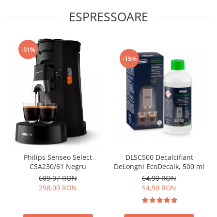
ESPRESSOARE
-51%
-15%
Philips Senseo Select
DLSC500 Decalcifiant
CSA230/61 Negru
DeLonghi EcoDecalk, 500 ml
609,07 RON
64,90 RON
298,00 RON
54,90 RON