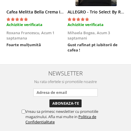
Cafea Melitta Bella Crema Intenso, 30 paduri, compatibile Senseo
ALLEGRO - Trio Select By Razvan Paunescu, 1 kg, 100% Arabica, (Columbia, Guatemala, Etiopia)
Achizitie verificata
Achizitie verificata
A
Roxana Francescu,
Acum 1
Mihaela Bogea,
Acum 3
M
saptamana
saptamani
s
Foarte mulțumită
Gust rafinat pt iubitorii de
O
cafea !
s
NEWSLETTER
Nu rata ofertele si promotiile noastre
Vreau sa primesc newsletter cu promotiile
magazinului. Afla mai multe in
Politica de
Confidentialitate