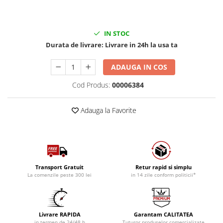
IN STOC
Durata de livrare:
Livrare in 24h la usa ta
ADAUGA IN COS
Cod Produs:
00006384
Adauga la Favorite
Transport Gratuit
Retur rapid si simplu
La comenzile peste 300 lei
in 14 zile conform politicii*
Livrare RAPIDA
Garantam CALITATEA
in termen de 24/48 h
Tuturor produselor comercializate