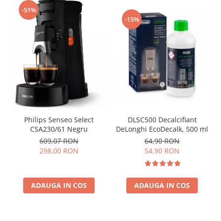
-51%
-15%
Philips Senseo Select
DLSC500 Decalcifiant
CSA230/61 Negru
DeLonghi EcoDecalk, 500 ml
609,07 RON
64,90 RON
298,00 RON
54,90 RON
ADAUGA IN COS
ADAUGA IN COS