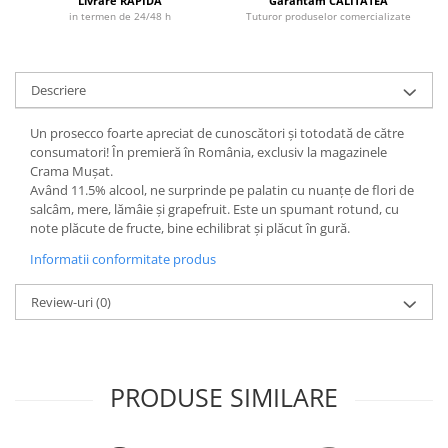
Livrare RAPIDA
Garantam CALITATEA
in termen de 24/48 h
Tuturor produselor comercializate
Descriere
Un prosecco foarte apreciat de cunoscători și totodată de către
consumatori! În premieră în România, exclusiv la magazinele
Crama Mușat.
Având 11.5% alcool, ne surprinde pe palatin cu nuanțe de flori de
salcâm, mere, lămâie și grapefruit. Este un spumant rotund, cu
note plăcute de fructe, bine echilibrat și plăcut în gură.
Informatii conformitate produs
Review-uri
(0)
PRODUSE SIMILARE