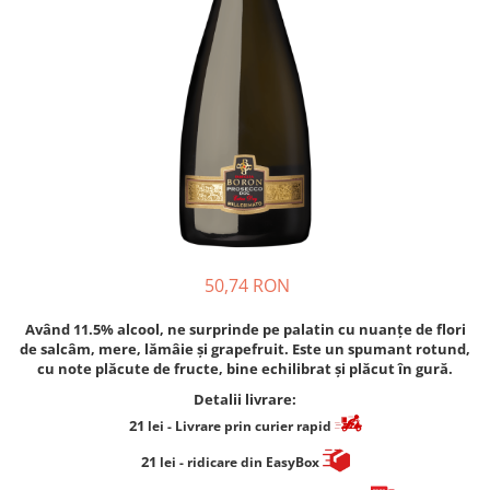
Cafea Capsule
Illy Iperespresso
Nespresso Professional
Cremesso
Cafissimo
Tassimo
Cafea macinata
illy
Davidoff
Cafea Solubila
50,74 RON
Având 11.5% alcool, ne surprinde pe palatin cu nuanțe de flori
de salcâm, mere, lămâie și grapefruit. Este un spumant rotund,
cu note plăcute de fructe, bine echilibrat și plăcut în gură.
Detalii livrare:
21
lei
- Livrare prin curier rapid
21
lei
- ridicare din EasyBox