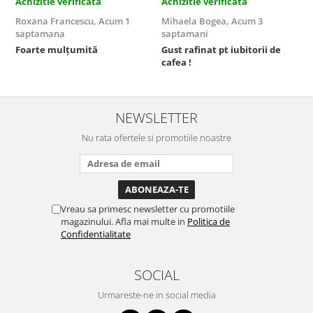
Achizitie verificata
Achizitie verificata
A
Roxana Francescu,
Acum 1
Mihaela Bogea,
Acum 3
M
saptamana
saptamani
s
Foarte mulțumită
Gust rafinat pt iubitorii de
O
cafea !
s
NEWSLETTER
Nu rata ofertele si promotiile noastre
Vreau sa primesc newsletter cu promotiile
magazinului. Afla mai multe in
Politica de
Confidentialitate
SOCIAL
Urmareste-ne in social media