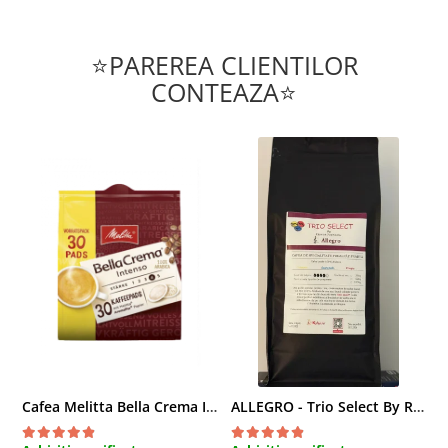
⭐PAREREA CLIENTILOR
CONTEAZA⭐
Cafea Melitta Bella Crema Intenso, 30 paduri, compatibile Senseo
ALLEGRO - Trio Select By Razvan Paunescu, 1 kg, 100% Arabica, (Columbia, Guatemala, Etiopia)