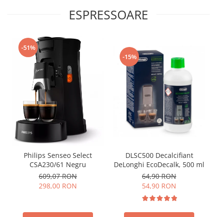
ESPRESSOARE
-51%
-15%
Philips Senseo Select
DLSC500 Decalcifiant
CSA230/61 Negru
DeLonghi EcoDecalk, 500 ml
609,07 RON
64,90 RON
298,00 RON
54,90 RON