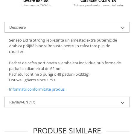
Livrare RAPIDA
Garantam CALITATEA
in termen de 24/48 h
Tuturor produselor comercializate
Descriere
Senseo Extra Strong reprezinta un amestec extra puternic de
Arabica prăjită bine si Robusta pentru o cafea tare plin de
caracter.
Pachet de cafea portionata si ambalata individual sub forma de
paduri cu diametrul de 62mm.
Pachetul contine 5 pungi x 48 paduri (5x333g).
Douwe Egberts since 1753.
Informatii conformitate produs
Review-uri
(17)
PRODUSE SIMILARE