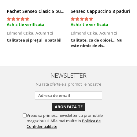
Pachet Senseo Clasic 5 pungi x 48 paduri
Senseo Cappuccino 8 paduri
Achizitie verificata
Achizitie verificata
A
Edmond Czika,
Acum 1 zi
Edmond Czika,
Acum 1 zi
R
s
Calitatea și prețul inbatabil
Calitate, ca de obicei... Nu
este nimic de zis..
F
NEWSLETTER
Nu rata ofertele si promotiile noastre
Vreau sa primesc newsletter cu promotiile
magazinului. Afla mai multe in
Politica de
Confidentialitate