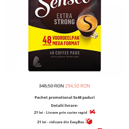
Cafea Capsule
Illy Iperespresso
Nespresso Professional
Cremesso
Cafissimo
Tassimo
Cafea macinata
illy
Davidoff
Cafea Solubila
348,50 RON
294,50 RON
Pachet promotional 5x48 paduri
Detalii livrare:
21
lei
- Livrare prin curier rapid
21
lei
- ridicare din EasyBox