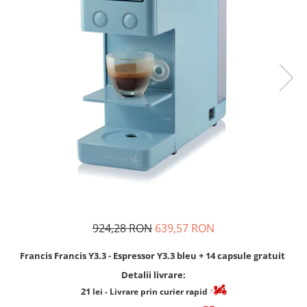
Cafea Capsule
Illy Iperespresso
Nespresso Professional
Cremesso
Cafissimo
Tassimo
Cafea macinata
illy
Davidoff
Cafea Solubila
924,28 RON
639,57 RON
Francis Francis Y3.3 - Espressor Y3.3 bleu + 14 capsule gratuit
Detalii livrare:
21
lei
- Livrare prin curier rapid