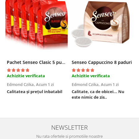
Pachet Senseo Clasic 5 pungi x 48 paduri
Senseo Cappuccino 8 paduri
Achizitie verificata
Achizitie verificata
A
Edmond Czika,
Acum 1 zi
Edmond Czika,
Acum 1 zi
R
s
Calitatea și prețul inbatabil
Calitate, ca de obicei... Nu
este nimic de zis..
F
NEWSLETTER
Nu rata ofertele si promotiile noastre