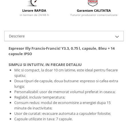
Livrare RAPIDA
Garantam CALITATEA
in termen de 24/48 h
Tuturor produselor comercializate
Descriere
Espresor Illy Francis-Francis! Y3.3, 0.75 l, capsule, Bleu + 14
capsule IPSO
SIMPLU SI INTUITIV, IN FIECARE DETALIU
Mic si compact, la doar 10 cm latime, este ideal pentru fiecare
spatiu;
Doua tipuri de capsule, doua butoane: espresso si cafea extra
lunga;
Personalizabil: usor de memorat volumul preferat in ceasca;
Reglabil, inclusiv temperatura;
Consum redus: modul de economisire a energiei dupa 15
minute de inactivitate;
Usor de curatat: evacuare automata a capsulelor folosite;
Capsule utilizate in tava: 7 capsule.