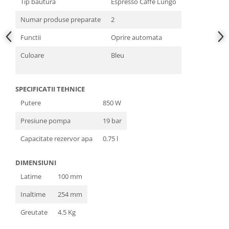
Tip bautura
Espresso Caffe Lungo
Numar produse preparate
2
Functii
Oprire automata
Culoare
Bleu
SPECIFICATII TEHNICE
Putere
850 W
Presiune pompa
19 bar
Capacitate rezervor apa
0.75 l
DIMENSIUNI
Latime
100 mm
Inaltime
254 mm
Greutate
4.5 Kg