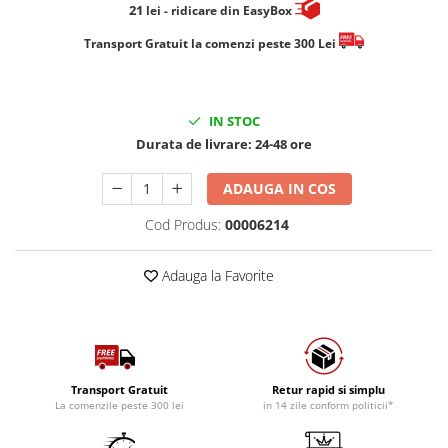
21
lei
- ridicare din EasyBox
​​​​​​Transport Gratuit la comenzi peste 300 Lei
IN STOC
Durata de livrare:
24-48 ore
ADAUGA IN COS
Cod Produs:
00006214
Adauga la Favorite
Transport Gratuit
Retur rapid si simplu
La comenzile peste 300 lei
in 14 zile conform politicii*