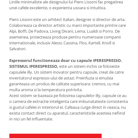
Liniile minimaliste ale designului lui Piero Lissoni fac pregatirea
unei cafele excelente, o experienta usoara si intuitiva.
Piero Lissoni este un arhitect italian, designer si director de arta.
Colaboreaza ca director artistic cu marci importante printre care
Alpi, Boffi, De Padova, Living Divani, Lema, Lualdi si Porro. De
asemenea, proiecteaza produse pentru numeroase companii
internationale, inclusiv Alessi, Cassina, Flos, Kartell, Knoll si
Salvatori.
Espressorul functioneaza doar cu capsule IPERESPRESSO.
SISTEMUL IPERESPRESSO,
este un sistem inchis ce foloseste
capsulele illy. Un sistem inovator pentru capsule, creat de catre
inventatorul espresso-ului de astazi. Preinfuzia si emulsia
garanteaza un produs de calitate superioara: cremos, cu mai
multa aroma si la temperatura potrivita.
Acest sistem se bazeaza pe folosirea capsulelor illy, capsule ce au
o camera de extractie inteligenta care imbunatateste consistenta
si gustul cafelei in interiorul ei. Cafeaua curge direct in ceasca, nu
exista contact direct cu aparatul, caracteristicile acesteia nefiind
in nici un fel influentate.