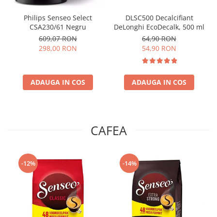
Philips Senseo Select
DLSC500 Decalcifiant
CSA230/61 Negru
DeLonghi EcoDecalk, 500 ml
609,07 RON
64,90 RON
298,00 RON
54,90 RON
ADAUGA IN COS
ADAUGA IN COS
CAFEA
-12%
-14%