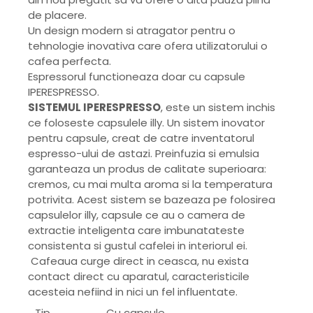
de placere.
Un design modern si atragator pentru o
tehnologie inovativa care ofera utilizatorului o
cafea perfecta.
Espressorul functioneaza doar cu capsule
IPERESPRESSO.
SISTEMUL IPERESPRESSO
, este un sistem inchis
ce foloseste capsulele illy. Un sistem inovator
pentru capsule, creat de catre inventatorul
espresso-ului de astazi. Preinfuzia si emulsia
garanteaza un produs de calitate superioara:
cremos, cu mai multa aroma si la temperatura
potrivita. Acest sistem se bazeaza pe folosirea
capsulelor illy, capsule ce au o camera de
extractie inteligenta care imbunatateste
consistenta si gustul cafelei in interiorul ei.
Cafeaua curge direct in ceasca, nu exista
contact direct cu aparatul, caracteristicile
acesteia nefiind in nici un fel influentate.
Tip
Cu capsule