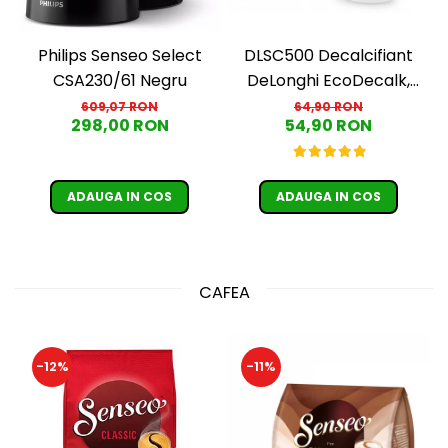
DLSC500 Decalcifiant
Philips Senseo Select
DeLonghi EcoDecalk,
CSA230/61 Negru
500 ml
64,90 RON
609,07 RON
54,90 RON
298,00 RON
ADAUGA IN COS
ADAUGA IN COS
CAFEA
-12%
-11%