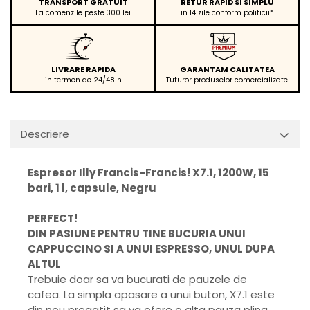
TRANSPORT GRATUIT
RETUR RAPID SI SIMPLU
La comenzile peste 300 lei
in 14 zile conform politicii*
LIVRARE RAPIDA
GARANTAM CALITATEA
in termen de 24/48 h
Tuturor produselor comercializate
Descriere
Espresor Illy Francis-Francis! X7.1, 1200W, 15
bari, 1 l, capsule, Negru
PERFECT!
DIN PASIUNE PENTRU TINE BUCURIA UNUI
CAPPUCCINO SI A UNUI ESPRESSO, UNUL DUPA
ALTUL
Trebuie doar sa va bucurati de pauzele de
cafea. La simpla apasare a unui buton, X7.1 este
din nou pregatit sa va ofere o alta pauza plina