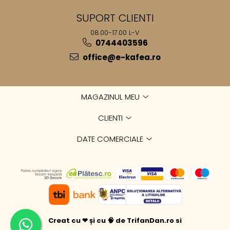
SUPORT CLIENTI
08.00-17.00 L-V
0744403596
office@e-kafea.ro
MAGAZINUL MEU
CLIENTI
DATE COMERCIALE
Creat cu ❤ și cu 🧠 de TrifanDan.ro
si