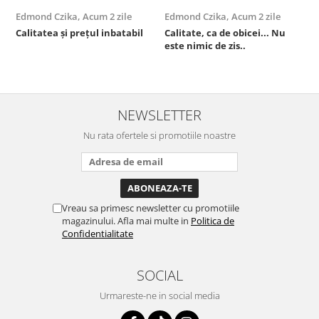
Edmond Czika,
Acum 2 zile
Edmond Czika,
Acum 2 zile
R
s
Calitatea și prețul inbatabil
Calitate, ca de obicei... Nu
este nimic de zis..
F
NEWSLETTER
Nu rata ofertele si promotiile noastre
Vreau sa primesc newsletter cu promotiile
magazinului. Afla mai multe in
Politica de
Confidentialitate
SOCIAL
Urmareste-ne in social media