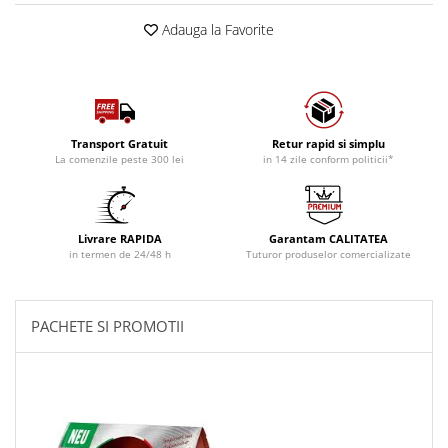
Adauga la Favorite
Transport Gratuit
Retur rapid si simplu
La comenzile peste 300 lei
in 14 zile conform politicii*
Livrare RAPIDA
Garantam CALITATEA
in termen de 24/48 h
Tuturor produselor comercializate
PACHETE SI PROMOTII