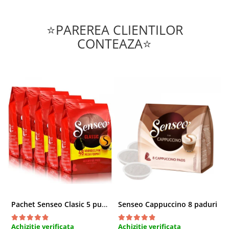
⭐PAREREA CLIENTILOR
CONTEAZA⭐
Pachet Senseo Clasic 5 pungi x 48 paduri
Senseo Cappuccino 8 paduri
Achizitie verificata
Achizitie verificata
A