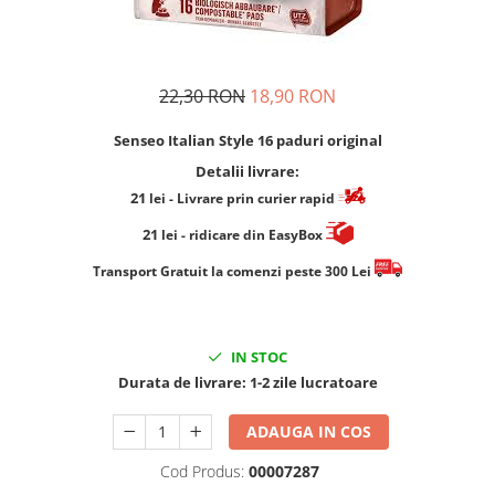
Cafea Capsule
Illy Iperespresso
Nespresso Professional
Cremesso
22,30 RON
18,90 RON
Cafissimo
Senseo Italian Style 16 paduri original
Tassimo
Detalii livrare:
Cafea macinata
21
lei
- Livrare prin curier rapid
illy
21
lei
- ridicare din EasyBox
Davidoff
Cafea Solubila
​​​​​​Transport Gratuit la comenzi peste 300 Lei
IN STOC
Durata de livrare:
1-2 zile lucratoare
ADAUGA IN COS
Cod Produs:
00007287