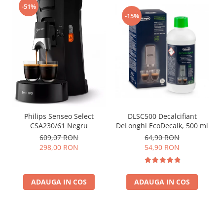
-51%
-15%
Philips Senseo Select
DLSC500 Decalcifiant
CSA230/61 Negru
DeLonghi EcoDecalk, 500 ml
609,07 RON
64,90 RON
298,00 RON
54,90 RON
ADAUGA IN COS
ADAUGA IN COS