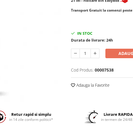
21
lei
- ridicare din EasyBox
​​​​​​Transport Gratuit la comenzi pest
IN STOC
Durata de livrare:
24h
ADAUG
Cod Produs:
00007538
Adauga la Favorite
Retur rapid si simplu
Livrare RAPIDA
in 14 zile conform politicii*
in termen de 24/48