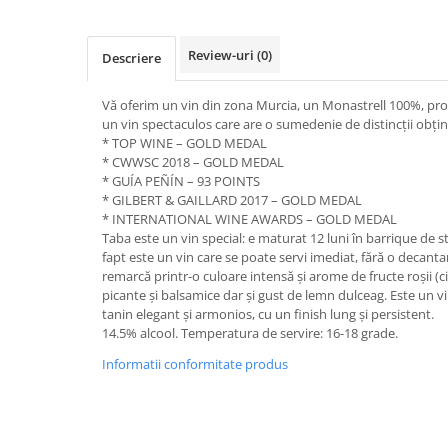
Review-uri
(0)
Descriere
Vă oferim un vin din zona Murcia, un Monastrell 100%, pro
un vin spectaculos care are o sumedenie de distincții obțin
* TOP WINE – GOLD MEDAL
* CWWSC 2018 – GOLD MEDAL
* GUÍA PEÑÍN – 93 POINTS
* GILBERT & GAILLARD 2017 – GOLD MEDAL
* INTERNATIONAL WINE AWARDS – GOLD MEDAL
Taba este un vin special: e maturat 12 luni în barrique de s
fapt este un vin care se poate servi imediat, fără o decanta
remarcă printr-o culoare intensă și arome de fructe roșii (
picante și balsamice dar și gust de lemn dulceag. Este un vi
tanin elegant și armonios, cu un finish lung și persistent.
14.5% alcool. Temperatura de servire: 16-18 grade.
Informatii conformitate produs