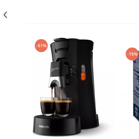
-51%
-15%