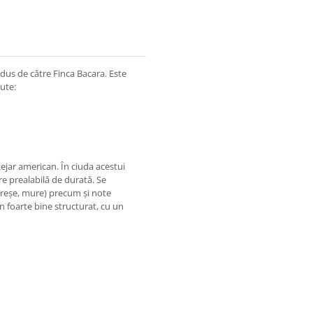
dus de către Finca Bacara. Este
ute:
tejar american. În ciuda acestui
re prealabilă de durată. Se
cireșe, mure) precum și note
n foarte bine structurat, cu un