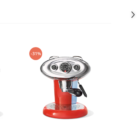
-31%
-25%