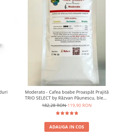
-13%
duri
Moderato - Cafea boabe Proaspăt Prajită
Illy Iper
TRIO SELECT by Răzvan Păunescu, blend
5
100% Arabica
182,28 RON
119,90 RON
ADAUGA IN COS