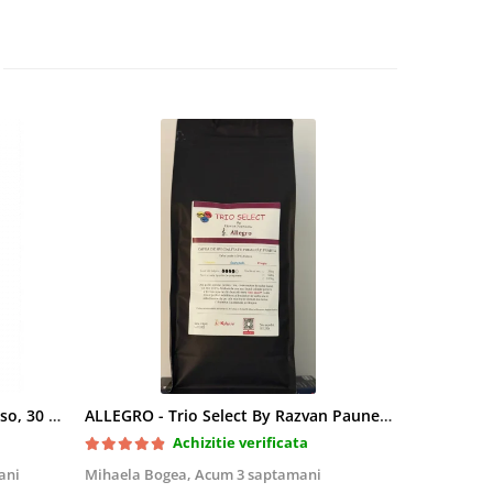
Cafea Melitta Bella Crema Intenso, 30 paduri, compatibile Senseo
ALLEGRO - Trio Select By Razvan Paunescu, 1 kg, 100% Arabica, (Columbia, Guatemala, Etiopia)
Achizitie verificata
ani
Mihaela Bogea,
Acum 3 saptamani
Mihaela Bo