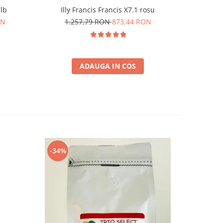
alb
Illy Francis Francis X7.1 rosu
Durgol 
ON
1.257,79 RON
873,44 RON
6
ADAUGA IN COS
-34%