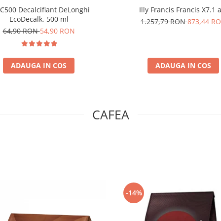
C500 Decalcifiant DeLonghi
Illy Francis Francis X7.1 
EcoDecalk, 500 ml
1.257,79 RON
873,44 R
64,90 RON
54,90 RON
ADAUGA IN COS
ADAUGA IN COS
CAFEA
-14%