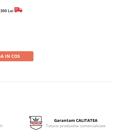
e 300 Lei
A IN COS
Garantam CALITATEA
 h
Tuturor produselor comercializate