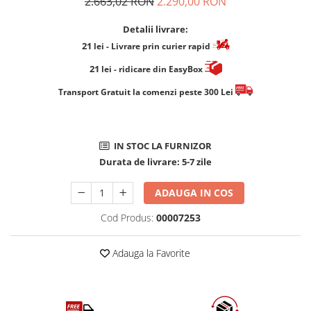
2.663,02 RON
2.290,00 RON
Detalii livrare:
21
lei
- Livrare prin curier rapid
21
lei
- ridicare din EasyBox
​​​​​​Transport Gratuit la comenzi peste 300 Lei
IN STOC LA FURNIZOR
Durata de livrare:
5-7 zile
ADAUGA IN COS
Cod Produs:
00007253
Adauga la Favorite