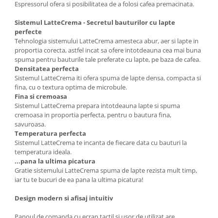
Espressorul ofera si posibilitatea de a folosi cafea premacinata.
Sistemul LatteCrema - Secretul bauturilor cu lapte
perfecte
Tehnologia sistemului LatteCrema amesteca abur, aer si lapte in
proportia corecta, astfel incat sa ofere intotdeauna cea mai buna
spuma pentru bauturile tale preferate cu lapte, pe baza de cafea.
Densitatea perfecta
Sistemul LatteCrema iti ofera spuma de lapte densa, compacta si
fina, cu o textura optima de microbule.
Fina si cremoasa
Sistemul LatteCrema prepara intotdeauna lapte si spuma
cremoasa in proportia perfecta, pentru o bautura fina,
savuroasa.
Temperatura perfecta
Sistemul LatteCrema te incanta de fiecare data cu bauturi la
temperatura ideala.
...pana la ultima picatura
Gratie sistemului LatteCrema spuma de lapte rezista mult timp,
iar tu te bucuri de ea pana la ultima picatura!
Design modern si afisaj intuitiv
Panoul de comanda cu ecran tactil si usor de utilizat are