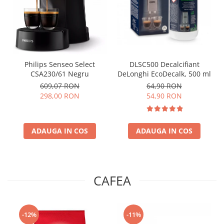
Philips Senseo Select
DLSC500 Decalcifiant
CSA230/61 Negru
DeLonghi EcoDecalk, 500 ml
609,07 RON
64,90 RON
298,00 RON
54,90 RON
ADAUGA IN COS
ADAUGA IN COS
CAFEA
-12%
-11%