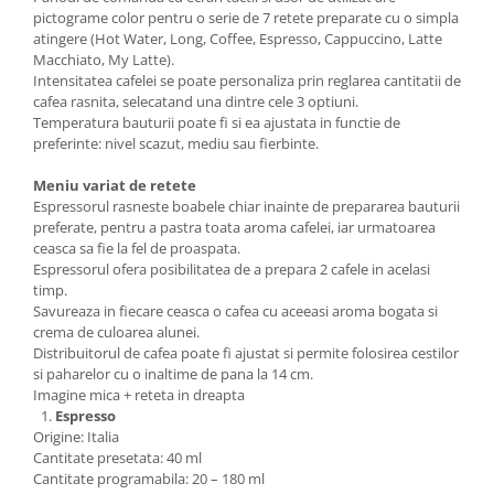
pictograme color pentru o serie de 7 retete preparate cu o simpla
atingere (Hot Water, Long, Coffee, Espresso, Cappuccino, Latte
Macchiato, My Latte).
Intensitatea cafelei se poate personaliza prin reglarea cantitatii de
cafea rasnita, selecatand una dintre cele 3 optiuni.
Temperatura bauturii poate fi si ea ajustata in functie de
preferinte: nivel scazut, mediu sau fierbinte.
Meniu variat de retete
Espressorul rasneste boabele chiar inainte de prepararea bauturii
preferate, pentru a pastra toata aroma cafelei, iar urmatoarea
ceasca sa fie la fel de proaspata.
Espressorul ofera posibilitatea de a prepara 2 cafele in acelasi
timp.
Savureaza in fiecare ceasca o cafea cu aceeasi aroma bogata si
crema de culoarea alunei.
Distribuitorul de cafea poate fi ajustat si permite folosirea cestilor
si paharelor cu o inaltime de pana la 14 cm.
Imagine mica + reteta in dreapta
Espresso
Origine: Italia
Cantitate presetata: 40 ml
Cantitate programabila: 20 – 180 ml