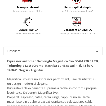
Transport Gratuit
Retur rapid si simplu
La comenzile peste 300 lei
in 14 zile conform politicii*
Livrare RAPIDA
Garantam CALITATEA
in termen de 24/48 h
Tuturor produselor comercializate
Descriere
Espressor automat De’Longhi Magnifica Evo ECAM 290.81.TB,
Tehnologie LatteCrema, Rasnita cu 13 setari 1,8l, 15 bar,
1450W, Negru - Argintiu
Magnifica Evo este un espressor performant, usor de utilizat, cu
un design modern si elegant.
Bucurati-va de experienta suprema a cafelei in confortul propriei
locuinte cu De'Longhi Magnifica Evo.
Preparati espresso, cafea, cafea lunga, cappuccino sau latte
macchiato din boabe proaspat rasnite sau selectati apa calda
pentru ceaiuri si infuzii cu ajutorul retetelor disponibile printr-o