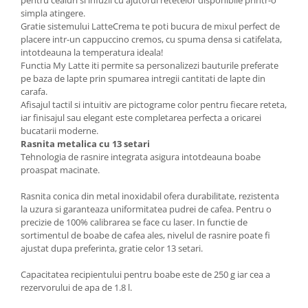
simpla atingere.
Gratie sistemului LatteCrema te poti bucura de mixul perfect de
placere intr-un cappuccino cremos, cu spuma densa si catifelata,
intotdeauna la temperatura ideala!
Functia My Latte iti permite sa personalizezi bauturile preferate
pe baza de lapte prin spumarea intregii cantitati de lapte din
carafa.
Afisajul tactil si intuitiv are pictograme color pentru fiecare reteta,
iar finisajul sau elegant este completarea perfecta a oricarei
bucatarii moderne.
Rasnita metalica cu 13 setari
Tehnologia de rasnire integrata asigura intotdeauna boabe
proaspat macinate.
Rasnita conica din metal inoxidabil ofera durabilitate, rezistenta
la uzura si garanteaza uniformitatea pudrei de cafea. Pentru o
precizie de 100% calibrarea se face cu laser. In functie de
sortimentul de boabe de cafea ales, nivelul de rasnire poate fi
ajustat dupa preferinta, gratie celor 13 setari.
Capacitatea recipientului pentru boabe este de 250 g iar cea a
rezervorului de apa de 1.8 l.