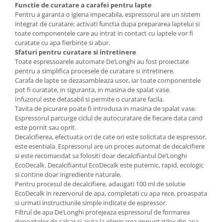
Functie de curatare a carafei pentru lapte
Pentru a garanta o igiena impecabila, espressorul are un sistem
integrat de curatare: activati functia dupa prepararea laptelui si
toate componentele care au intrat in contact cu laptele vor fi
curatate cu apa fierbinte si abur.
Sfaturi pentru curatare si intretinere
Toate espressoarele automate De’Longhi au fost proiectate
pentru a simplifica procesele de curatare si intretinere.
Carafa de lapte se dezasambleaza usor, iar toate componentele
pot fi curatate, in siguranta, in masina de spalat vase.
Infuzorul este detasabil si permite o curatare facila.
Tavita de picurare poate fi introdusa in masina de spalat vase.
Espressorul parcurge ciclul de autocuratare de fiecare data cand
este pornit sau oprit.
Decalcifierea, efectuata ori de cate ori este solicitata de espressor,
este esentiala. Espressorul are un proces automat de decalcifiere
si este recomandat sa folositi doar decalcifiantul De’Longhi
EcoDecalk. Decalcifiantul EcoDecalk este puternic, rapid, ecologic
si contine doar ingrediente naturale.
Pentru procesul de decalcifiere, adaugati 100 ml de solutie
EcoDecalk in rezervorul de apa, completati cu apa rece, proaspata
si urmati instructiunile simple indicate de espressor.
Filtrul de apa De’Longhi protejeaza espressorul de formarea
depozitelor de calcar si ajuta la eliminarea impuritatilor din apa,