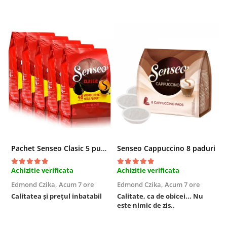
Pachet Senseo Clasic 5 pungi x 48 paduri
Senseo Cappuccino 8 paduri
Achizitie verificata
Achizitie verificata
A
Edmond Czika,
Acum 7 ore
Edmond Czika,
Acum 7 ore
R
s
Calitatea și prețul inbatabil
Calitate, ca de obicei... Nu
este nimic de zis..
F