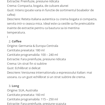
Extractie: Preinfuzie, presiune ridicata
Crema: Compacta, bogata, de culoare alunei
Gust: Intens (poate varia in functie de sortimentul boabelor de
cafea)
Descriere: Reteta italiana autentica cu crema bogata si compacta,
servita intr-o ceasca mica. Ideal este ca cestile sa fie preincalzite
inainte de extractie pentru ca bautura sa isi mentina
temperatura.
I
Coffee
Origine: Germania & Europa Centrala
Cantitate presetata: 180 ml
Cantitate programabila: 100 – 240 ml
Extractie: Fara preinfuzie, presiune ridicata
Crema: Un strat fin si subtire
Gust: Echilibrat si delicat
Descriere: Versiunea internationala a espressoului italian: mai
usoara, cu un gust echilibrat si un strat subtire de crema.
Long
Origine: SUA, Australia
Cantitate presetata: 160 ml
Cantitate programabila: 115 – 250 ml
Extractie: Fara preinfuzie, presiune scazuta