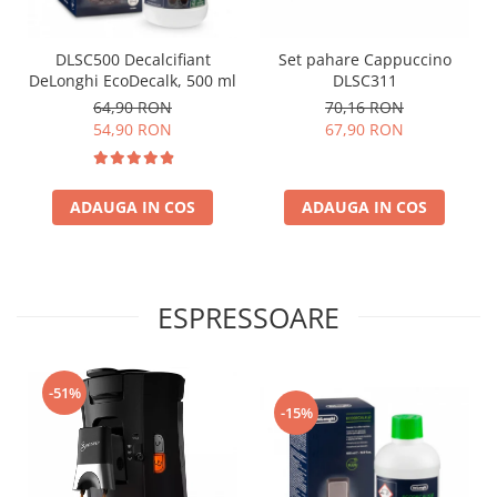
DLSC500 Decalcifiant
Set pahare Cappuccino
DeLonghi EcoDecalk, 500 ml
DLSC311
64,90 RON
70,16 RON
54,90 RON
67,90 RON
ADAUGA IN COS
ADAUGA IN COS
ESPRESSOARE
-51%
-15%