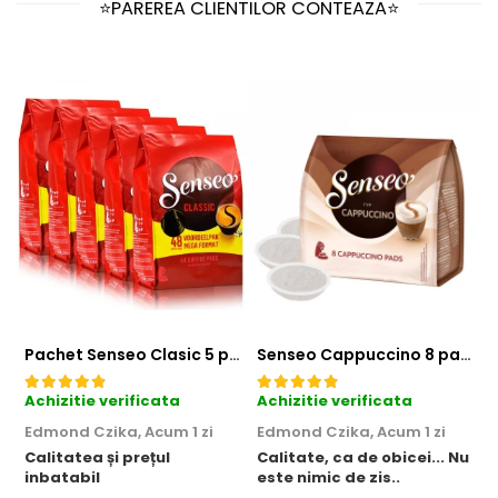
⭐PAREREA CLIENTILOR CONTEAZA⭐
Pachet Senseo Clasic 5 pungi x 48 paduri
Senseo Cappuccino 8 paduri
Achizitie verificata
Achizitie verificata
A
Edmond Czika,
Acum 1 zi
Edmond Czika,
Acum 1 zi
R
Calitatea și prețul
Calitate, ca de obicei... Nu
inbatabil
este nimic de zis..
F