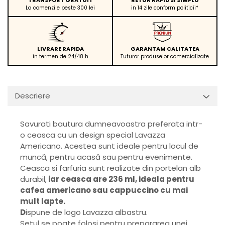
La comenzile peste 300 lei
in 14 zile conform politicii*
LIVRARE RAPIDA
GARANTAM CALITATEA
in termen de 24/48 h
Tuturor produselor comercializate
Descriere
Savurati bautura dumneavoastra preferata intr-
o ceasca cu un design special Lavazza
Americano. Acestea sunt ideale pentru locul de
muncă, pentru acasă sau pentru evenimente.
Ceasca si farfuria sunt realizate din portelan alb
durabil,
iar ceasca are 236 ml, ideala pentru
cafea americano sau cappuccino cu mai
mult lapte.
D
ispune de logo Lavazza albastru.
Setul se poate folosi pentru prepararea unei