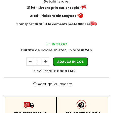
Detalii livrare:
21
lei
- Livrare prin curier rapid
21
lei
- ridicare din EasyBox
​​​​​​Transport Gratuit la comenzi peste 300 Lei
IN STOC
Durata de livrare:
In stoc, livrare in 24h
ADAUGA IN COS
Cod Produs:
00007413
Adauga la Favorite
TRANSPORT GRATUIT
RETUR RAPID SI SIMPLU