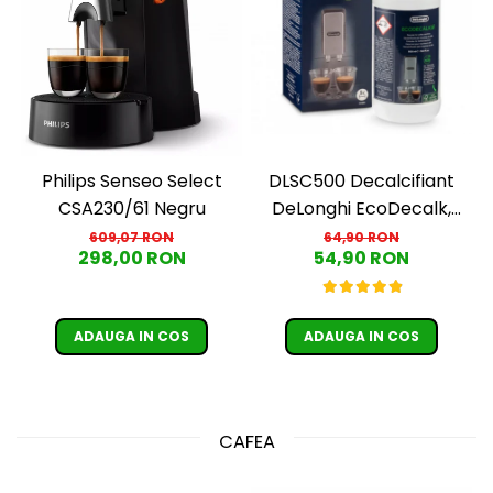
DLSC500 Decalcifiant
Philips Senseo Select
DeLonghi EcoDecalk,
CSA230/61 Negru
500 ml
64,90 RON
609,07 RON
54,90 RON
298,00 RON
ADAUGA IN COS
ADAUGA IN COS
CAFEA