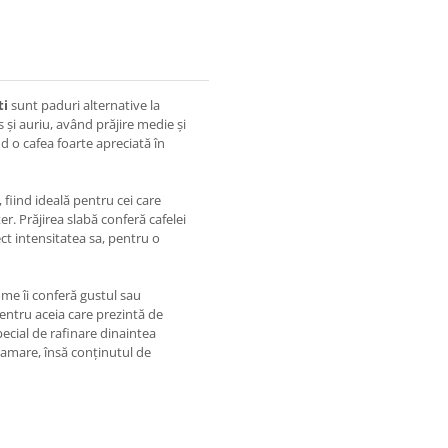
ti
sunt paduri alternative la
i auriu, având prăjire medie și
nd o cafea foarte apreciată în
fiind ideală pentru cei care
r. Prăjirea slabă conferă cafelei
ct intensitatea sa, pentru o
ome îi conferă gustul sau
 pentru aceia care prezintă de
pecial de rafinare dinaintea
i amare, însă conținutul de