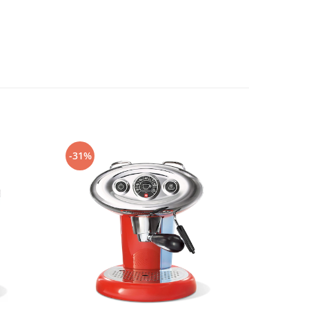
-31%
-25%