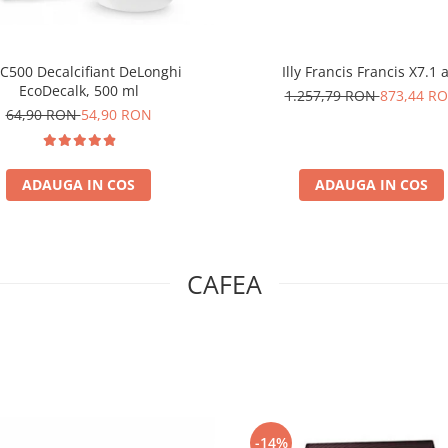
C500 Decalcifiant DeLonghi
Illy Francis Francis X7.1 
EcoDecalk, 500 ml
1.257,79 RON
873,44 R
64,90 RON
54,90 RON
ADAUGA IN COS
ADAUGA IN COS
CAFEA
-14%