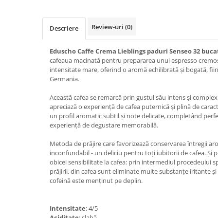
Review-uri
(0)
Descriere
Eduscho Caffe Crema Lieblings paduri Senseo 32 buca
cafeaua macinată pentru prepararea unui espresso cremos ș
intensitate mare, oferind o aromă echilibrată și bogată, fii
Germania.
Această cafea se remarcă prin gustul său intens și complex, 
apreciază o experiență de cafea puternică și plină de caracte
un profil aromatic subtil și note delicate, completând perfe
experiență de degustare memorabilă.
Metoda de prăjire care favorizează conservarea întregii ar
inconfundabil - un deliciu pentru toți iubitorii de cafea. Și
obicei sensibilitate la cafea: prin intermediul procedeului s
prăjirii, din cafea sunt eliminate multe substanțe iritante ș
cofeină este menținut pe deplin.
Intensitate
: 4/5
Aciditate
: slabă