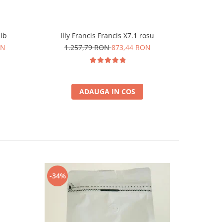
alb
Illy Francis Francis X7.1 rosu
Durgol 
ON
1.257,79 RON
873,44 RON
6
ADAUGA IN COS
-34%