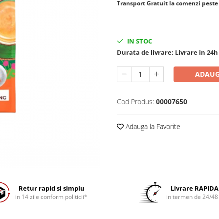
​​​​​​Transport Gratuit la comenzi pest
IN STOC
Durata de livrare:
Livrare in 24h
ADAUG
Cod Produs:
00007650
Adauga la Favorite
Retur rapid si simplu
Livrare RAPIDA
in 14 zile conform politicii*
in termen de 24/48