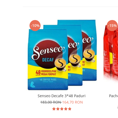
-10%
-15%
Senseo Decafe 3*48 Paduri
Pache
183,00 RON
164,70 RON