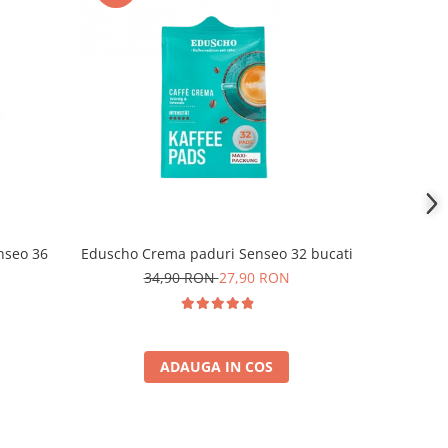
-12%
nseo 36
Eduscho Crema paduri Senseo 32 bucati
Jacobs 
Sense
34,90 RON
27,90 RON
2
ADAUGA IN COS