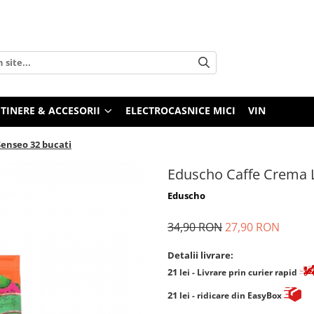
TINERE & ACCESORII
ELECTROCASNICE MICI
VIN
Senseo 32 bucati
Eduscho Caffe Crema L
Eduscho
34,90 RON
27,90 RON
Detalii livrare:
21
lei
- Livrare prin curier rapid
21
lei
- ridicare din EasyBox