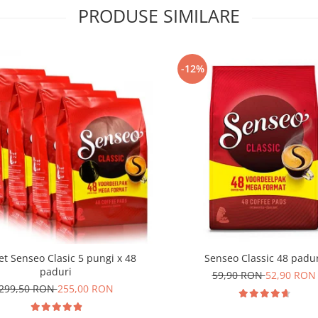
PRODUSE SIMILARE
-12%
t Senseo Clasic 5 pungi x 48
Senseo Classic 48 padu
paduri
59,90 RON
52,90 RON
299,50 RON
255,00 RON