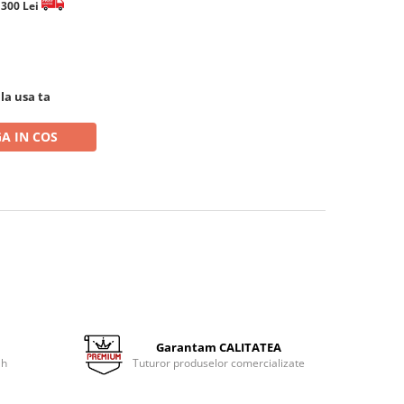
e 300 Lei
 la usa ta
A IN COS
Garantam CALITATEA
 h
Tuturor produselor comercializate