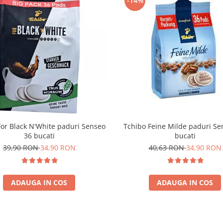
-14%
For Black N'White paduri Senseo
Tchibo Feine Milde paduri Se
36 bucati
bucati
39,90 RON
34,90 RON
40,63 RON
34,90 RON
ADAUGA IN COS
ADAUGA IN COS