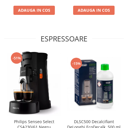
ADAUGA IN COS
ADAUGA IN COS
ESPRESSOARE
-51%
-15%
Philips Senseo Select
DLSC500 Decalcifiant
CSA230/61 Negru
DeLonghi EcoDecalk, 500 ml