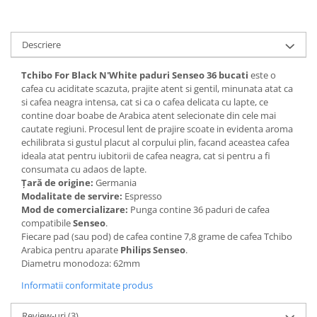
Descriere
Tchibo For Black N'White paduri Senseo 36 bucati
este o
cafea cu aciditate scazuta, prajite atent si gentil, minunata atat ca
si cafea neagra intensa, cat si ca o cafea delicata cu lapte, ce
contine doar boabe de Arabica atent selecionate din cele mai
cautate regiuni. Procesul lent de prajire scoate in evidenta aroma
echilibrata si gustul placut al corpului plin, facand aceastea cafea
ideala atat pentru iubitorii de cafea neagra, cat si pentru a fi
consumata cu adaos de lapte.
Țară de origine:
Germania
Modalitate de servire:
Espresso
Mod de comercializare:
Punga contine 36 paduri de cafea
compatibile
Senseo
.
Fiecare pad (sau pod) de cafea contine 7,8 grame de cafea Tchibo
Arabica pentru aparate
Philips Senseo
.
Diametru monodoza: 62mm
Informatii conformitate produs
Review-uri
(3)