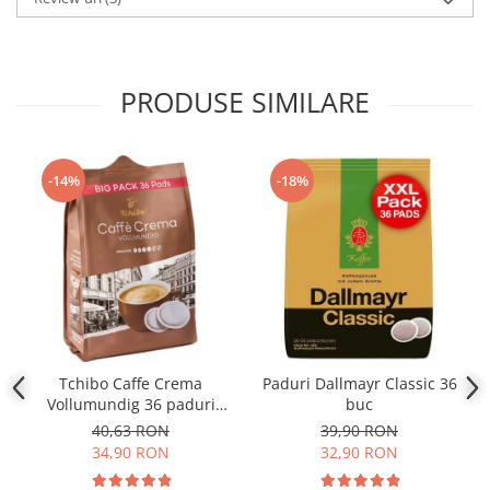
PRODUSE SIMILARE
-14%
-18%
Tchibo Caffe Crema
Paduri Dallmayr Classic 36
Vollumundig 36 paduri
buc
compatibile Senseo
40,63 RON
39,90 RON
34,90 RON
32,90 RON