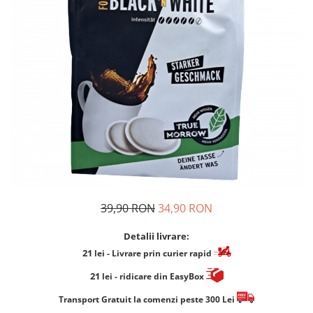
Cafea Capsule
Illy Iperespresso
Nespresso Professional
Cremesso
Cafissimo
Tassimo
Cafea macinata
illy
Davidoff
Cafea Solubila
39,90 RON
34,90 RON
Detalii livrare:
21
lei
- Livrare prin curier rapid
21
lei
- ridicare din EasyBox
​​​​​​Transport Gratuit la comenzi peste 300 Lei