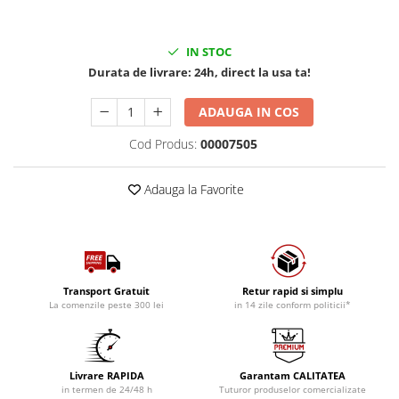
IN STOC
Durata de livrare:
24h, direct la usa ta!
ADAUGA IN COS
Cod Produs:
00007505
Adauga la Favorite
Transport Gratuit
Retur rapid si simplu
La comenzile peste 300 lei
in 14 zile conform politicii*
Livrare RAPIDA
Garantam CALITATEA
in termen de 24/48 h
Tuturor produselor comercializate