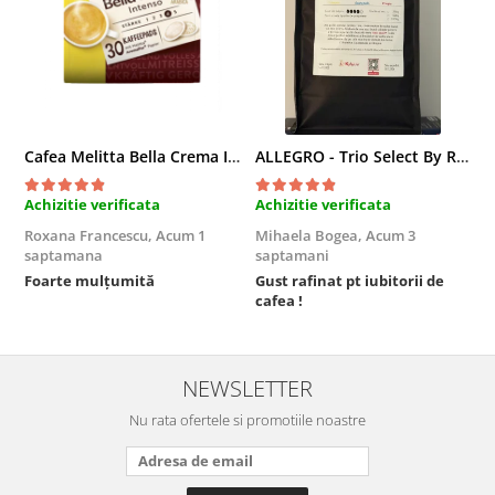
Cafea Melitta Bella Crema Intenso, 30 paduri, compatibile Senseo
ALLEGRO - Trio Select By Razvan Paunescu, 1 kg, 100% Arabica, (Columbia, Guatemala, Etiopia)
Achizitie verificata
Achizitie verificata
A
Roxana Francescu,
Acum 1
Mihaela Bogea,
Acum 3
M
saptamana
saptamani
s
Foarte mulțumită
Gust rafinat pt iubitorii de
O
cafea !
s
NEWSLETTER
Nu rata ofertele si promotiile noastre