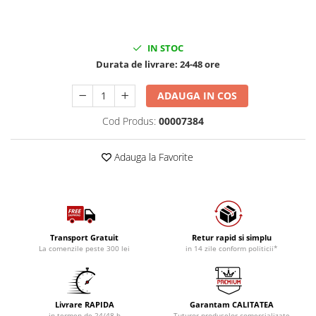
IN STOC
Durata de livrare:
24-48 ore
ADAUGA IN COS
Cod Produs:
00007384
Adauga la Favorite
Transport Gratuit
Retur rapid si simplu
La comenzile peste 300 lei
in 14 zile conform politicii*
Livrare RAPIDA
Garantam CALITATEA
in termen de 24/48 h
Tuturor produselor comercializate