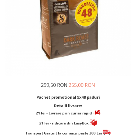
Cafea Capsule
Illy Iperespresso
Nespresso Professional
Cremesso
Cafissimo
Tassimo
Cafea macinata
illy
Davidoff
Cafea Solubila
299,50 RON
255,00 RON
Pachet promotional 5x48 paduri
Detalii livrare:
21
lei
- Livrare prin curier rapid
21
lei
- ridicare din EasyBox
​​​​​​Transport Gratuit la comenzi peste 300 Lei