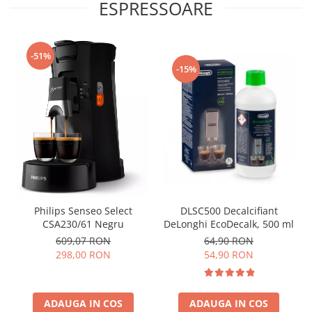
ESPRESSOARE
-51%
-15%
Philips Senseo Select
DLSC500 Decalcifiant
CSA230/61 Negru
DeLonghi EcoDecalk, 500 ml
609,07 RON
64,90 RON
298,00 RON
54,90 RON
ADAUGA IN COS
ADAUGA IN COS