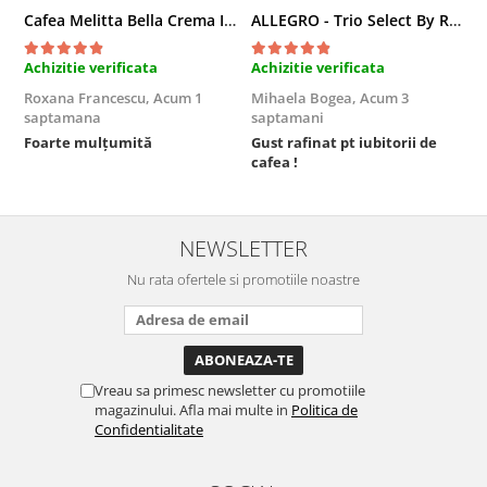
Cafea Melitta Bella Crema Intenso, 30 paduri, compatibile Senseo
ALLEGRO - Trio Select By Razvan Paunescu, 1 kg, 100% Arabica, (Columbia, Guatemala, Etiopia)
Achizitie verificata
Achizitie verificata
A
Roxana Francescu,
Acum 1
Mihaela Bogea,
Acum 3
M
saptamana
saptamani
s
Foarte mulțumită
Gust rafinat pt iubitorii de
O
cafea !
s
NEWSLETTER
Nu rata ofertele si promotiile noastre
Vreau sa primesc newsletter cu promotiile
magazinului. Afla mai multe in
Politica de
Confidentialitate