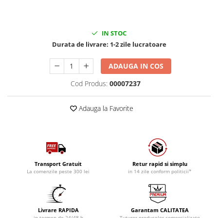
IN STOC
Durata de livrare:
1-2 zile lucratoare
ADAUGA IN COS
Cod Produs:
00007237
Adauga la Favorite
Transport Gratuit
Retur rapid si simplu
La comenzile peste 300 lei
in 14 zile conform politicii*
Livrare RAPIDA
Garantam CALITATEA
in termen de 24/48 h
Tuturor produselor comercializate