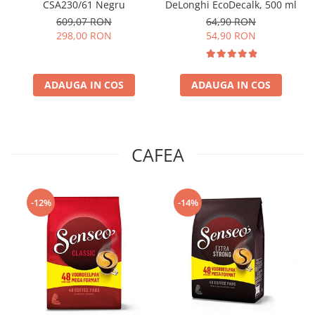
CSA230/61 Negru
DeLonghi EcoDecalk, 500 ml
609,07 RON
64,90 RON
298,00 RON
54,90 RON
ADAUGA IN COS
ADAUGA IN COS
CAFEA
-12%
-14%