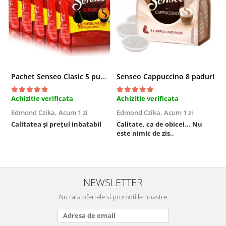
Pachet Senseo Clasic 5 pungi x 48 paduri
Senseo Cappuccino 8 paduri
Achizitie verificata
Achizitie verificata
A
Edmond Czika,
Acum 1 zi
Edmond Czika,
Acum 1 zi
R
s
Calitatea și prețul inbatabil
Calitate, ca de obicei... Nu
este nimic de zis..
F
NEWSLETTER
Nu rata ofertele si promotiile noastre