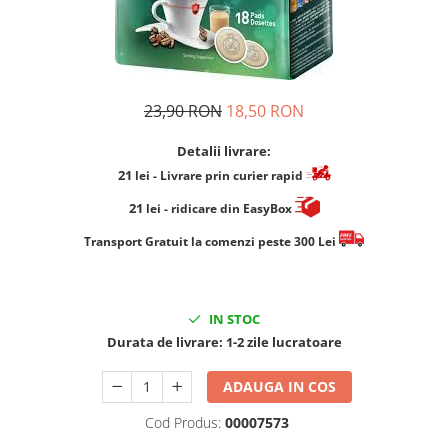
Cafea Capsule
Illy Iperespresso
Nespresso Professional
Cremesso
23,90 RON
18,50 RON
Cafissimo
Tassimo
Detalii livrare:
Cafea macinata
21
lei
- Livrare prin curier rapid
illy
21
lei
- ridicare din EasyBox
Davidoff
​​​​​​Transport Gratuit la comenzi peste 300 Lei
Cafea Solubila
IN STOC
Durata de livrare:
1-2 zile lucratoare
ADAUGA IN COS
Cod Produs:
00007573