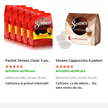
Pachet Senseo Clasic 5 pungi x 48 paduri
Senseo Cappuccino 8 paduri
Achizitie verificata
Achizitie verificata
A
Edmond Czika,
Acum 19 ore
Edmond Czika,
Acum 19 ore
R
s
Calitatea și prețul inbatabil
Calitate, ca de obicei... Nu
este nimic de zis..
F