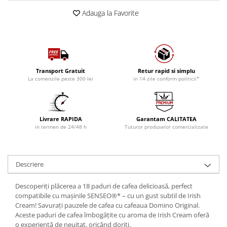
Adauga la Favorite
Transport Gratuit
Retur rapid si simplu
La comenzile peste 300 lei
in 14 zile conform politicii*
Livrare RAPIDA
Garantam CALITATEA
in termen de 24/48 h
Tuturor produselor comercializate
Descriere
Descoperiți plăcerea a 18 paduri de cafea delicioasă, perfect
compatibile cu mașinile SENSEO®* – cu un gust subtil de Irish
Cream! Savurați pauzele de cafea cu cafeaua Domino Original.
Aceste paduri de cafea îmbogățite cu aroma de Irish Cream oferă
o experiență de neuitat, oricând doriți.