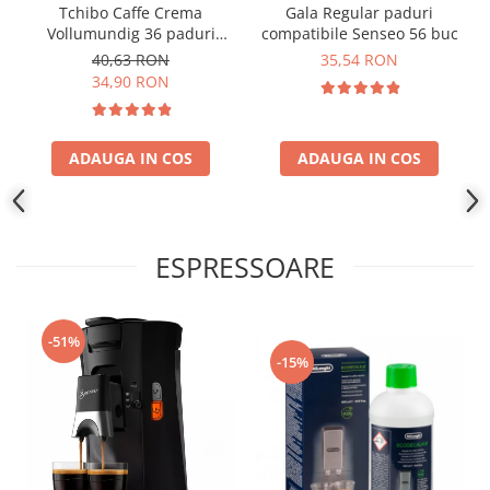
Tchibo Caffe Crema
Gala Regular paduri
Vollumundig 36 paduri
compatibile Senseo 56 buc
compatibile Senseo
40,63 RON
35,54 RON
34,90 RON
ADAUGA IN COS
ADAUGA IN COS
ESPRESSOARE
-51%
-15%