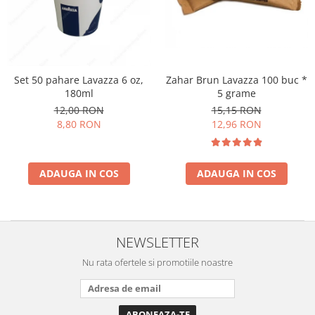
Cafea Capsule
Illy Iperespresso
Nespresso Professional
Cremesso
Cafissimo
Zahar Brun Lavazza 100 buc *
Set 50 pahare Lavazza 6 oz,
5 grame
180ml
Tassimo
15,15 RON
12,00 RON
Cafea macinata
12,96 RON
8,80 RON
illy
Davidoff
Cafea Solubila
ADAUGA IN COS
ADAUGA IN COS
NEWSLETTER
Nu rata ofertele si promotiile noastre