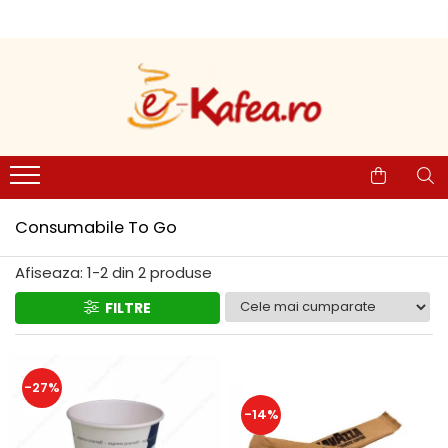
Espressoare
Cafea
Ceaiuri
Intretinere & Accesorii
De’Longhi
Cafea paduri
Pickwick
Filtre espressoare
Saeco automate
Paduri Senseo
Teekanne
Consumabile To Go
Paduri compatibile Senseo
Philips automate
Dogadan
Rasnite & Dispozitive spumare
lapte
E.S.E (Easy Serving Espresso)
Philips Senseo
Cafea boabe
Cesti & Pahare
Consumabile To Go
Illy Francis Francis
Cafea de Specialitate Proaspat
Decalcifiant & Intretinere
Nespresso Pro
Prajita
Afiseaza:
1-
2
din
2
produse
Lavazza
FILTRE
Illy
Kimbo by DeLonghi
Douwe Egberts
-27%
Zavida
-14%
Segafredo