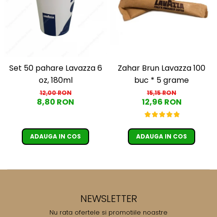
Cafea Capsule
Illy Iperespresso
Nespresso Professional
Cremesso
Cafissimo
Tassimo
Set 50 pahare Lavazza 6
Zahar Brun Lavazza 100
Cafea macinata
oz, 180ml
buc * 5 grame
12,00 RON
15,15 RON
illy
8,80 RON
12,96 RON
Davidoff
Cafea Solubila
ADAUGA IN COS
ADAUGA IN COS
NEWSLETTER
Nu rata ofertele si promotiile noastre