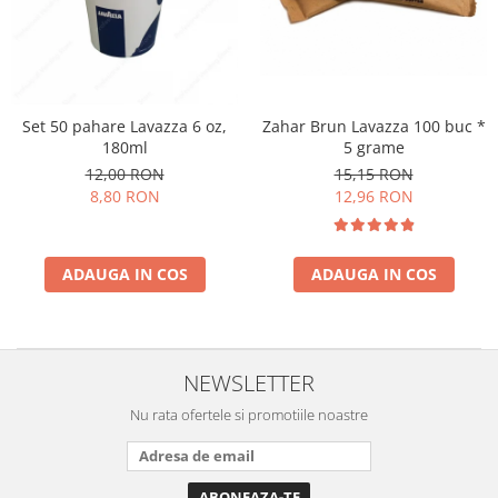
Cafea Capsule
Illy Iperespresso
Nespresso Professional
Cremesso
Cafissimo
Zahar Brun Lavazza 100 buc *
Set 50 pahare Lavazza 6 oz,
5 grame
180ml
Tassimo
15,15 RON
12,00 RON
Cafea macinata
12,96 RON
8,80 RON
illy
Davidoff
Cafea Solubila
ADAUGA IN COS
ADAUGA IN COS
NEWSLETTER
Nu rata ofertele si promotiile noastre