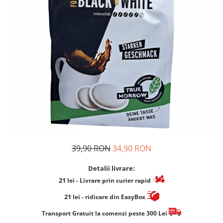
Cafea Capsule
Illy Iperespresso
Nespresso Professional
Cremesso
Cafissimo
Tassimo
Cafea macinata
illy
Davidoff
Cafea Solubila
39,90 RON
34,90 RON
Detalii livrare:
21
lei
- Livrare prin curier rapid
21
lei
- ridicare din EasyBox
​​​​​​Transport Gratuit la comenzi peste 300 Lei