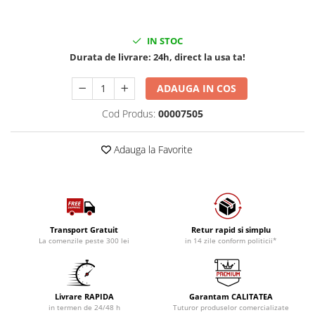
IN STOC
Durata de livrare:
24h, direct la usa ta!
ADAUGA IN COS
Cod Produs:
00007505
Adauga la Favorite
Transport Gratuit
Retur rapid si simplu
La comenzile peste 300 lei
in 14 zile conform politicii*
Livrare RAPIDA
Garantam CALITATEA
in termen de 24/48 h
Tuturor produselor comercializate