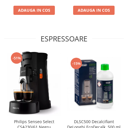
ADAUGA IN COS
ADAUGA IN COS
ESPRESSOARE
-51%
-15%
Philips Senseo Select
DLSC500 Decalcifiant
CSA230/61 Negru
DeLonghi EcoDecalk, 500 ml