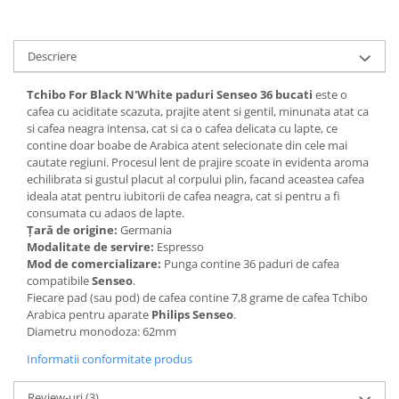
Descriere
Tchibo For Black N'White paduri Senseo 36 bucati
este o
cafea cu aciditate scazuta, prajite atent si gentil, minunata atat ca
si cafea neagra intensa, cat si ca o cafea delicata cu lapte, ce
contine doar boabe de Arabica atent selecionate din cele mai
cautate regiuni. Procesul lent de prajire scoate in evidenta aroma
echilibrata si gustul placut al corpului plin, facand aceastea cafea
ideala atat pentru iubitorii de cafea neagra, cat si pentru a fi
consumata cu adaos de lapte.
Țară de origine:
Germania
Modalitate de servire:
Espresso
Mod de comercializare:
Punga contine 36 paduri de cafea
compatibile
Senseo
.
Fiecare pad (sau pod) de cafea contine 7,8 grame de cafea Tchibo
Arabica pentru aparate
Philips Senseo
.
Diametru monodoza: 62mm
Informatii conformitate produs
Review-uri
(3)