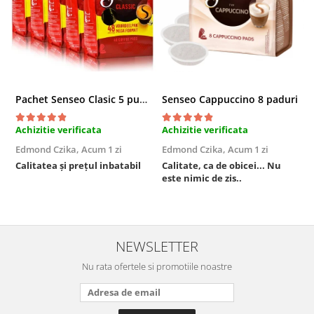
Pachet Senseo Clasic 5 pungi x 48 paduri
Senseo Cappuccino 8 paduri
Achizitie verificata
Achizitie verificata
A
Edmond Czika,
Acum 1 zi
Edmond Czika,
Acum 1 zi
R
s
Calitatea și prețul inbatabil
Calitate, ca de obicei... Nu
este nimic de zis..
F
NEWSLETTER
Nu rata ofertele si promotiile noastre